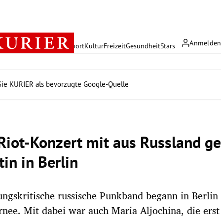
Anmelde
rreich
Politik
Wirtschaft
Sport
Kultur
Freizeit
Gesundheit
Stars
ie KURIER als bevorzugte Google-Quelle
Riot-Konzert mit aus Russland ge
tin in Berlin
ungskritische russische Punkband begann in Berlin 
nee. Mit dabei war auch Maria Aljochina, die ers