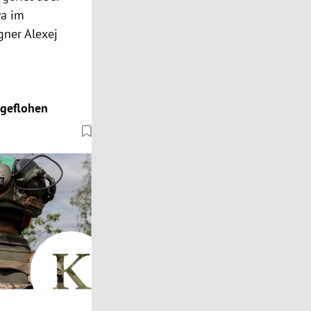
wa im
ner Alexej
 geflohen