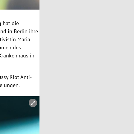
g hat die
d in Berlin ihre
ivistin Maria
ahmen des
 Krankenhaus in
ssy Riot Anti-
ielungen.