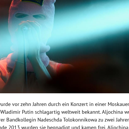
wurde vor zehn Jahren durch ein Konzert in einer Moskaue
Wladimir Putin schlagartig weltweit bekannt. Aljochina
rer Bandkollegin Nadeschda Tolokonnikowa zu zwei Jahren
Ende 2013 wurden sie begnadigt und kamen frei. Aljochina