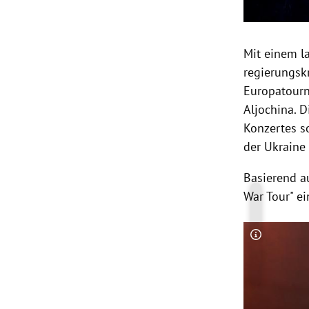
Mit einem la
regierungsk
Europatourn
Aljochina. 
Konzertes s
der Ukraine
Basierend au
War Tour" e
Copyright-