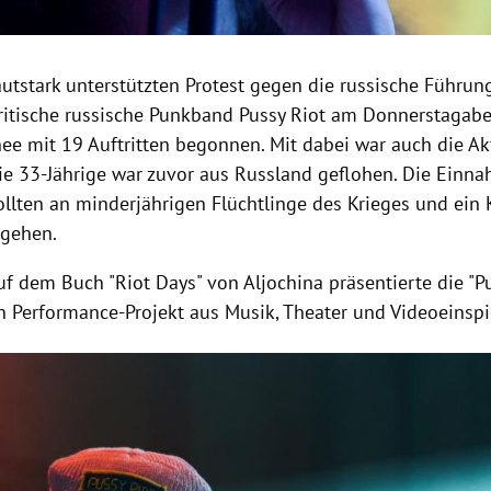
utstark unterstützten Protest gegen die russische Führun
ritische russische Punkband Pussy Riot am Donnerstagaben
ee mit 19 Auftritten begonnen. Mit dabei war auch die Akt
Die 33-Jährige war zuvor aus Russland geflohen. Die Einn
ollten an minderjährigen Flüchtlinge des Krieges und ein
 gehen.
f dem Buch "Riot Days" von Aljochina präsentierte die "Pu
in Performance-Projekt aus Musik, Theater und Videoeinsp
Hinweis öffnen/schließen