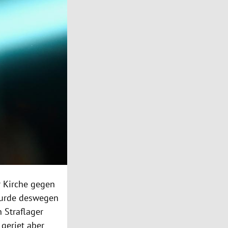
r Kirche gegen
 wurde deswegen
 Straflager
 geriet aber