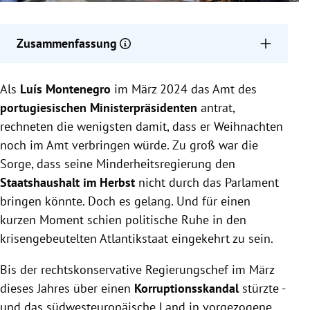
Zusammenfassung
Portugal wählt zum dritten Mal in drei Jahren ein
Als
Luís Montenegro
neues Parlament. Auch nach Sonntag wird keine
im März 2024 das Amt des
stabile Regierungsmehrheit in dem
portugiesischen Ministerpräsidenten
antrat,
südwesteuropäischen Land erwartet.
rechneten die wenigsten damit, dass er Weihnachten
Dem konservativen Ex-Ministerpräsidenten Luís
noch im Amt verbringen würde. Zu groß war die
Montenegro wird ein mutmaßlicher
Sorge, dass seine Minderheitsregierung den
Interessenkonflikt vorgeworfen. Er kandidiert aber
Staatshaushalt im Herbst
nicht durch das Parlament
erneut.
bringen könnte. Doch es gelang. Und für einen
Zentrale Wahlkampfthemen sind Migration,
kurzen Moment schien politische Ruhe in den
Jugendarbeitslosigkeit und das marode
krisengebeutelten Atlantikstaat eingekehrt zu sein.
Gesundheitssystem.
Bis der rechtskonservative Regierungschef im März
dieses Jahres über einen
Korruptionsskandal
stürzte -
und das südwesteuropäische Land in vorgezogene