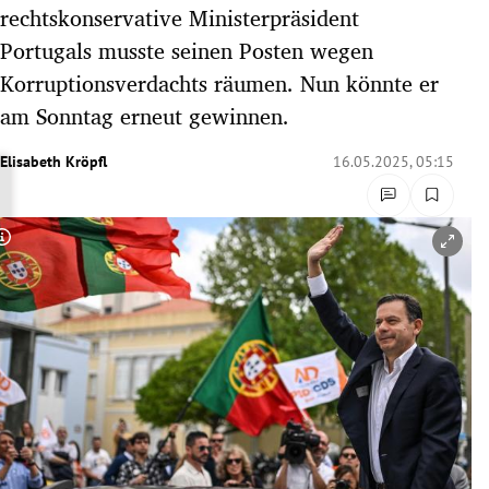
rechtskonservative Ministerpräsident
rreich Untermenü
Portugals musste seinen Posten wegen
rt Untermenü
Korruptionsverdachts räumen. Nun könnte er
am Sonntag erneut gewinnen.
schaft Untermenü
Elisabeth Kröpfl
16.05.2025, 05:15
s Untermenü
zeit Untermenü
Copyright-Hinweis öffnen/schließen
undheit Untermenü
tur Untermenü
nung Untermenü
lität Untermenü