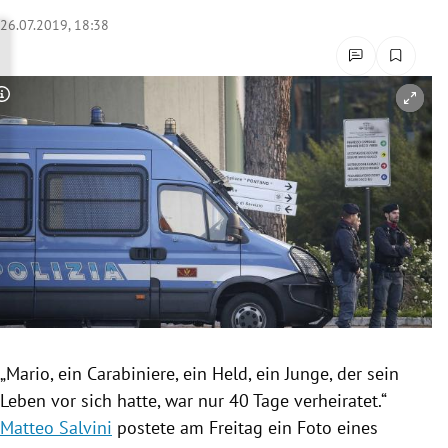
rreich Untermenü
26.07.2019, 18:38
rt Untermenü
Copyright-Hinweis öffnen/schließen
schaft Untermenü
s Untermenü
zeit Untermenü
undheit Untermenü
tur Untermenü
nung Untermenü
„Mario, ein Carabiniere, ein Held, ein Junge, der sein
Leben vor sich hatte, war nur 40 Tage verheiratet.“
lität Untermenü
Matteo Salvini
postete am Freitag ein Foto eines