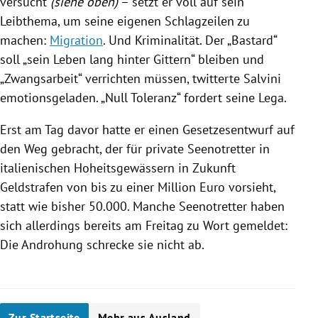
versucht
(siehe oben)
– setzt er voll auf sein
Leibthema, um seine eigenen Schlagzeilen zu
machen:
Migration
. Und Kriminalität. Der „Bastard“
soll „sein Leben lang hinter Gittern“ bleiben und
„Zwangsarbeit“ verrichten müssen, twitterte
Salvini
emotionsgeladen. „Null Toleranz“ fordert seine Lega.
Erst am Tag davor hatte er einen Gesetzesentwurf auf
den Weg gebracht, der für private Seenotretter in
italienischen Hoheitsgewässern in Zukunft
Geldstrafen von bis zu einer Million Euro vorsieht,
statt wie bisher 50.000. Manche Seenotretter haben
sich allerdings bereits am Freitag zu Wort gemeldet:
Die Androhung schrecke sie nicht ab.
Zur Startseite
Mehr aus Ausland