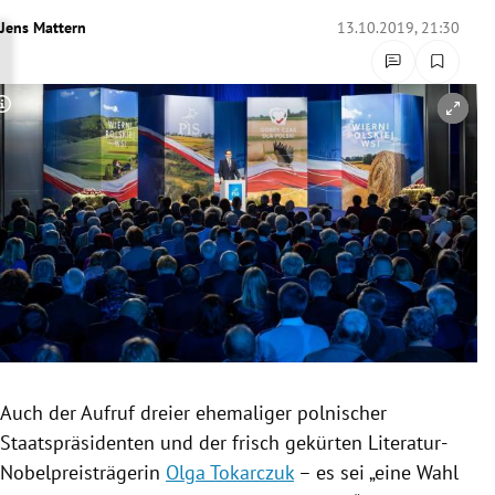
rreich Untermenü
Jens Mattern
13.10.2019, 21:30
rt Untermenü
Copyright-Hinweis öffnen/schließen
schaft Untermenü
s Untermenü
zeit Untermenü
undheit Untermenü
tur Untermenü
nung Untermenü
Auch der Aufruf dreier ehemaliger polnischer
Staatspräsidenten und der frisch gekürten Literatur-
lität Untermenü
Nobelpreisträgerin
Olga Tokarczuk
– es sei „eine Wahl