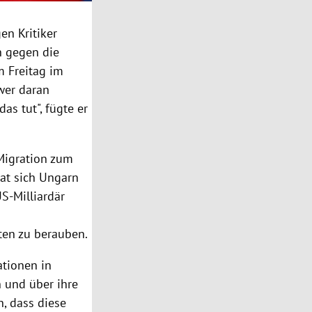
n Kritiker
n
gegen die
m Freitag im
wer daran
s tut", fügte er
Migration zum
at sich
Ungarn
S-Milliardär
ten zu berauben.
ationen in
 und über ihre
, dass diese