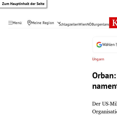
Zum Hauptinhalt der Seite
Menü
Meine Region
Schlagzeilen
Wien
NÖ
Burgenland
Öste
Wählen S
Ungarn
Orban:
nament
Der US-Mil
tik Untermenü
Organisati
rreich Untermenü