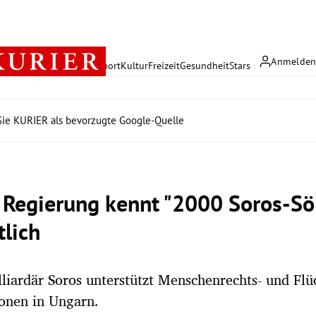
Anmelde
rreich
Politik
Wirtschaft
Sport
Kultur
Freizeit
Gesundheit
Stars
ie KURIER als bevorzugte Google-Quelle
 Regierung kennt "2000 Soros-Sö
lich
liardär Soros unterstützt Menschenrechts- und Flüc
onen in Ungarn.