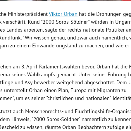
che Ministerpräsident
Viktor Orban
hat die Drohungen gege
ik verschärft. Rund "2000 Soros-Söldner" würden in
Ungar
es Landes arbeiten, sagte der rechts-nationale Politiker a
 Rundfunk. "Wir wissen genau, und zwar auch namentlich, 
garn
zu einem Einwanderungsland zu machen, und wie er da
ehen am 8. April Parlamentswahlen bevor.
Orban
hat die 
hema seines Wahlkampfs gemacht. Unter seiner Führung h
tlinge und Asylbewerber weitgehend abgeschottet. Dem U
os
unterstellt
Orban
einen Plan,
Europa
mit Migranten zu
men", um es seiner "christlichen und nationalen" Identitä
tützt auch Menschenrechts- und Flüchtlingshilfe-Organis
t dem Hinweis, "2000 Soros-Söldner" namentlich zu kennen
 Bescheid zu wissen, räumte
Orban
Beobachtern zufolge ein