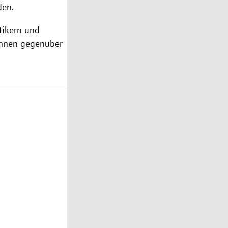
den.
tikern und
ihnen gegenüber