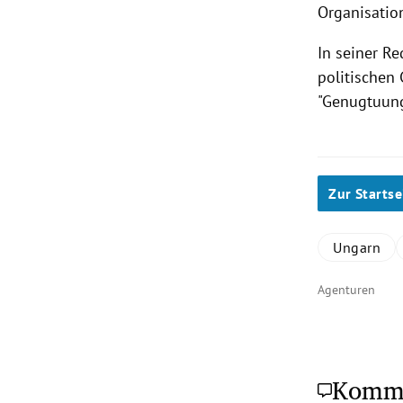
Organisatio
In seiner R
politischen
"Genugtuung
Zur Startse
Ungarn
Agenturen
Komm