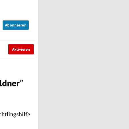
n
Abonnieren
Aktivieren
ldner"
htlingshilfe-