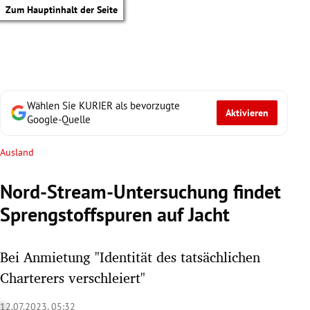
Zum Hauptinhalt der Seite
Wählen Sie KURIER als bevorzugte
Aktivieren
Google-Quelle
Ausland
Nord-Stream-Untersuchung findet
Sprengstoffspuren auf Jacht
Bei Anmietung "Identität des tatsächlichen
Charterers verschleiert"
tik Untermenü
12.07.2023, 05:32