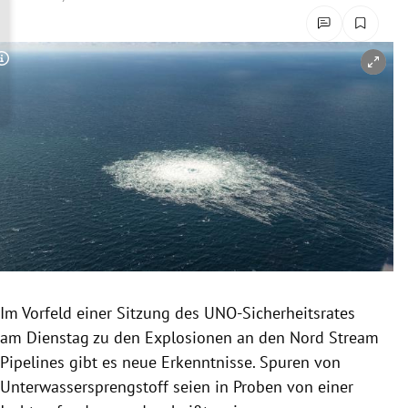
rreich Untermenü
rt Untermenü
Copyright-Hinweis öffnen/schließen
schaft Untermenü
s Untermenü
zeit Untermenü
undheit Untermenü
tur Untermenü
Im Vorfeld einer Sitzung des UNO-Sicherheitsrates
nung Untermenü
am Dienstag zu den Explosionen an den Nord Stream
Pipelines gibt es neue Erkenntnisse. Spuren von
lität Untermenü
Unterwassersprengstoff seien in Proben von einer