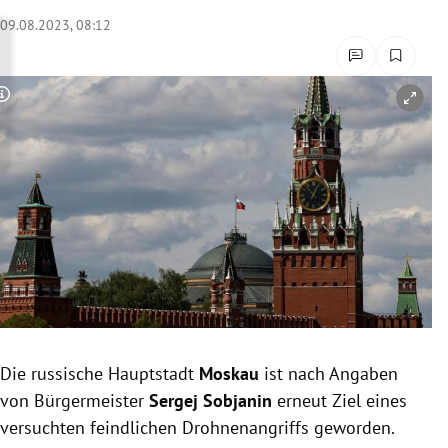
rreich Untermenü
09.08.2023, 08:12
rt Untermenü
Copyright-Hinweis öffnen/schließen
schaft Untermenü
s Untermenü
zeit Untermenü
undheit Untermenü
tur Untermenü
nung Untermenü
Die russische Hauptstadt
Moskau
ist nach Angaben
von Bürgermeister
Sergej Sobjanin
erneut Ziel eines
lität Untermenü
versuchten feindlichen Drohnenangriffs geworden.