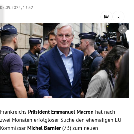
rreich Untermenü
05.09.2024, 13:32
rt Untermenü
Copyright-Hinweis öffnen/schließen
schaft Untermenü
s Untermenü
zeit Untermenü
undheit Untermenü
tur Untermenü
nung Untermenü
Frankreichs
Präsident Emmanuel Macron
hat nach
zwei Monaten erfolgloser Suche den ehemaligen EU-
lität Untermenü
Kommissar
Michel Barnier
(73) zum neuen