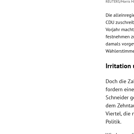
REUTERS/Morris Ma
Die alleinreg
CDU
zuschrei
Vorjahr macht
festnehmen zu
damals vorg
Wählerstimme
Irritation
Doch die Zah
fordern ein
Schneider
ge
dem Zehntau
Viertel, die
Politik.