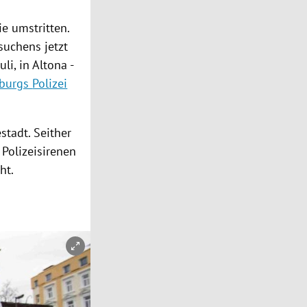
ie umstritten.
suchens jetzt
uli
, in
Altona
-
burgs
Polizei
stadt. Seither
Polizeisirenen
ht.