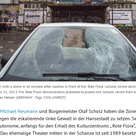
n with a stone in its window after clashes in front of the 'Rote Flora' cultural centre dur
21, 2013. Pro 'Rote Flora' demonstrators protested to protect the cultural centre from b
ac Matzen (GERMANY - Tags: CIVIL UNREST)
r
Michael Neumann
und Bürgermeister
Olaf Scholz
haben die Zone
egen die eskalierende linke Gewalt in der Hansestadt zu setzen. 
Autonome, anfangs für den Erhalt des Kulturzentrums „
Rote Flora
“
 Das ehemalige Theater mitten in der Schanze ist seit 1989 besetz