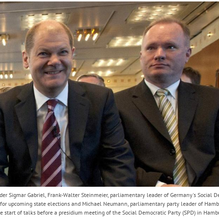
Hinweis öffnen/schließen
ader Sigmar Gabriel, Frank-Walter Steinmeier, parliamentary leader of Germany's Social D
 for upcoming state elections and Michael Neumann, parliamentary party leader of Hamb
e start of talks before a presidium meeting of the Social Democratic Party (SPD) in Hamb