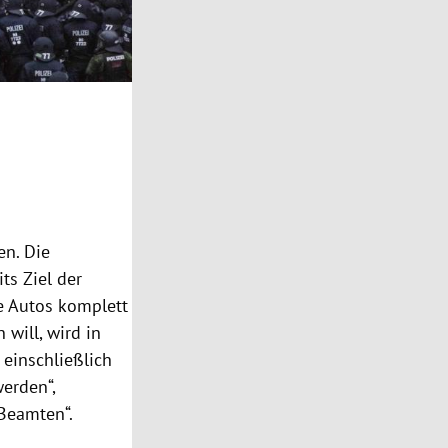
GERMANY PROTEST CULTURAL CENTER
en. Die
ts Ziel der
e
Autos
komplett
 will, wird in
einschließlich
erden“,
 Beamten“.