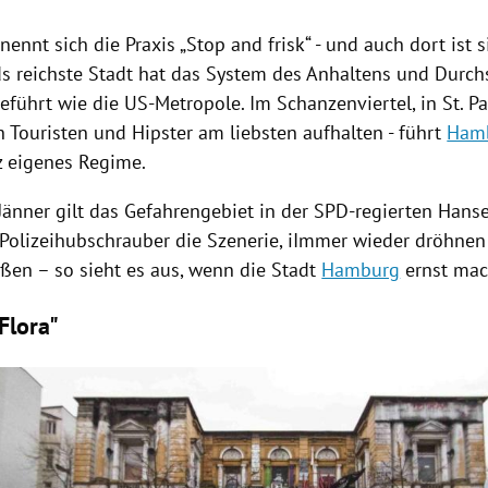
nennt sich die Praxis „Stop and frisk“ - und auch dort ist s
ds
reichste Stadt hat das System des Anhaltens und Durch
eführt wie die US-Metropole. Im
Schanzenviertel
, in
St. Pa
h Touristen und Hipster am liebsten aufhalten - führt
Ham
z eigenes Regime.
Jänner gilt das
Gefahrengebiet
in der SPD-regierten Hanse
Polizeihubschrauber die Szenerie, iImmer wieder dröhnen 
aßen – so sieht es aus, wenn die Stadt
Hamburg
ernst mac
Flora"
Hinweis öffnen/schließen