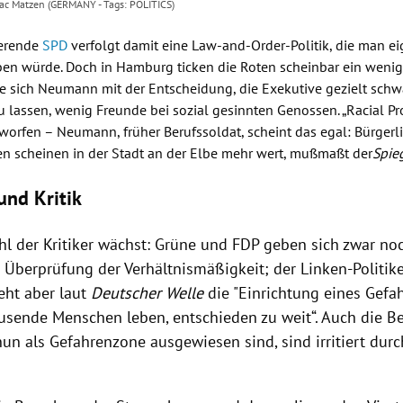
c Matzen (GERMANY - Tags: POLITICS)
ierende
SPD
verfolgt damit eine Law-and-Order-Politik, die man ei
ben würde. Doch in
Hamburg
ticken die Roten scheinbar ein wenig
e sich
Neumann
mit der Entscheidung, die Exekutive gezielt schw
 lassen, wenig Freunde bei sozial gesinnten Genossen. „Racial Pr
eworfen –
Neumann
, früher Berufssoldat, scheint das egal: Bürgerl
n scheinen in der Stadt an der
Elbe
mehr wert, mußmaßt der
Spie
 und Kritik
l der Kritiker wächst:
Grüne
und
FDP
geben sich zwar noc
e Überprüfung der Verhältnismäßigkeit; der Linken-Politik
ht aber laut
Deutscher Welle
die "Einrichtung eines
Gefa
sende Menschen leben, entschieden zu weit“. Auch die B
 nun als
Gefahrenzone
ausgewiesen sind, sind irritiert durc