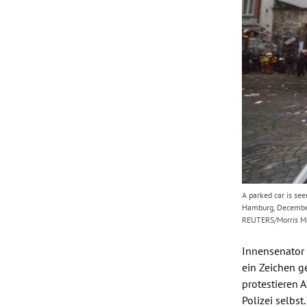
A parked car is see
Hamburg, December 
REUTERS/Morris M
Innensenato
ein Zeichen g
protestieren 
Polizei
selbst.