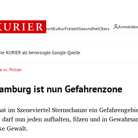
Anmelde
rreich
Politik
Wirtschaft
Sport
Kultur
Freizeit
Gesundheit
Stars
ie KURIER als bevorzugte Google-Quelle
 vs. Polizei
amburg ist nun Gefahrenzone
hat im Szeneviertel Sternschanze ein Gefahrengebi
i darf nun jeden aufhalten, filzen und in Gewahr
ke Gewalt.