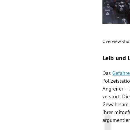
Overview show
Slide 1 von 1
Leib und 
Das
Gefahre
Polizeistat
Angreifer –
zerstört. Di
Gewahrsam
ihrer mitge
argumentier