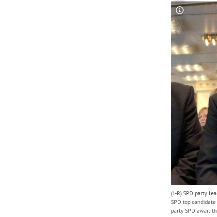
Copyright-
(L-R) SPD party le
SPD top candidate
party SPD await th