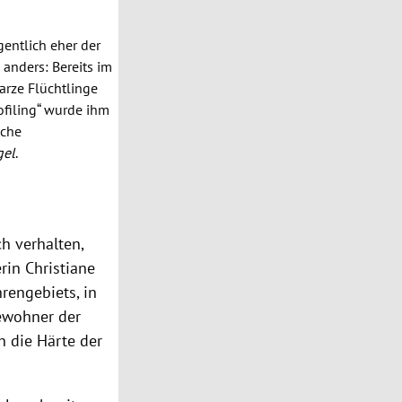
gentlich eher der
 anders: Bereits im
arze Flüchtlinge
ofiling“ wurde ihm
iche
gel
.
h verhalten,
erin
Christiane
hrengebiets
, in
ewohner der
h die Härte der