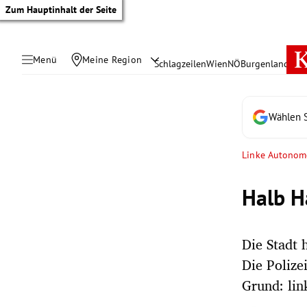
Zum Hauptinhalt der Seite
Menü
Meine Region
Schlagzeilen
Wien
NÖ
Burgenland
Öste
Wählen S
Linke Autonome
Halb H
Die Stadt 
Die Polize
tik Untermenü
Grund: lin
rreich Untermenü