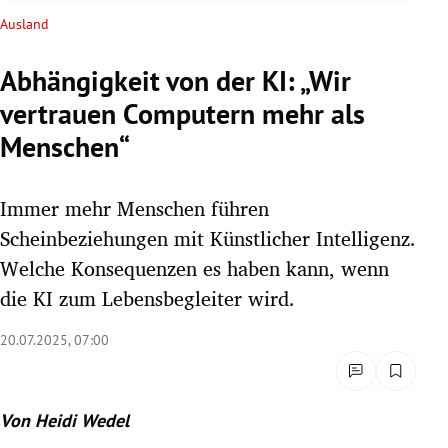
rreich Untermenü
Ausland
rt Untermenü
Abhängigkeit von der KI: „Wir
vertrauen Computern mehr als
schaft Untermenü
Menschen“
s Untermenü
Immer mehr Menschen führen
zeit Untermenü
Scheinbeziehungen mit Künstlicher Intelligenz.
undheit Untermenü
Welche Konsequenzen es haben kann, wenn
die KI zum Lebensbegleiter wird.
tur Untermenü
20.07.2025, 07:00
nung Untermenü
lität Untermenü
Von Heidi Wedel