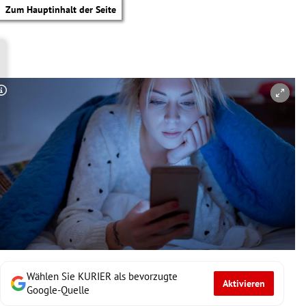
Zum Hauptinhalt der Seite
Copyright-Hinweis öffnen/schließen
Wählen Sie KURIER als bevorzugte
Aktivieren
tik Untermenü
Google-Quelle