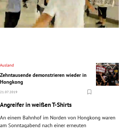
Slide 1 von 12
Ausland
Zehntausende demonstrieren wieder in
Hongkong
21.07.2019
Angreifer in weißen T-Shirts
An einem Bahnhof im Norden von
Hongkong
waren
am Sonntagabend nach einer erneuten