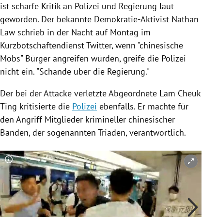
ist scharfe Kritik an
Polizei
und
Regierung
laut
geworden. Der bekannte Demokratie-Aktivist
Nathan
Law
schrieb in der Nacht auf Montag im
Kurzbotschaftendienst
Twitter
, wenn "chinesische
Mobs" Bürger angreifen würden, greife die
Polizei
nicht ein. "Schande über die
Regierung
."
Der bei der
Attacke
verletzte Abgeordnete Lam Cheuk
Ting kritisierte die
Polizei
ebenfalls. Er machte für
den Angriff Mitglieder krimineller chinesischer
Banden, der sogenannten Triaden, verantwortlich.
Copyright-Hinweis öffnen/schließen
Co