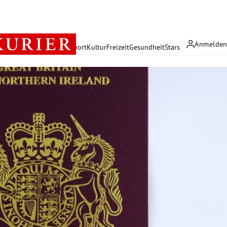
Anmelde
rreich
Politik
Wirtschaft
Sport
Kultur
Freizeit
Gesundheit
Stars