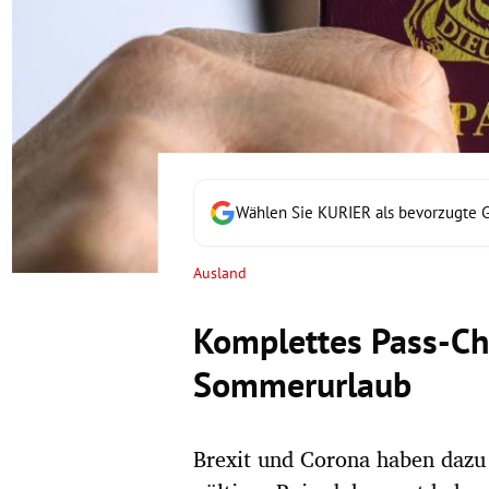
rt Untermenü
schaft Untermenü
s Untermenü
zeit Untermenü
Wählen Sie KURIER als bevorzugte 
undheit Untermenü
Ausland
tur Untermenü
Komplettes Pass-Ch
nung Untermenü
Sommerurlaub
lität Untermenü
Brexit und Corona haben dazu 