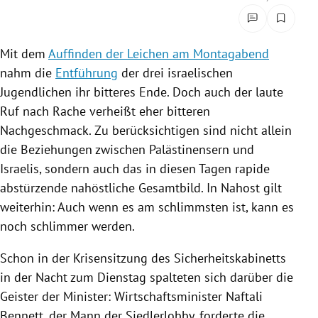
rreich Untermenü
rt Untermenü
Mit dem
Auffinden der Leichen am Montagabend
nahm die
Entführung
der drei israelischen
schaft Untermenü
Jugendlichen ihr bitteres Ende. Doch auch der laute
Ruf nach Rache verheißt eher bitteren
s Untermenü
Nachgeschmack. Zu berücksichtigen sind nicht allein
die Beziehungen zwischen Palästinensern und
zeit Untermenü
Israelis, sondern auch das in diesen Tagen rapide
undheit Untermenü
abstürzende nahöstliche Gesamtbild. In
Nahost
gilt
weiterhin: Auch wenn es am schlimmsten ist, kann es
tur Untermenü
noch schlimmer werden.
nung Untermenü
Schon in der Krisensitzung des Sicherheitskabinetts
in der Nacht zum Dienstag spalteten sich darüber die
lität Untermenü
Geister der Minister: Wirtschaftsminister
Naftali
Bennett
, der Mann der Siedlerlobby, forderte die