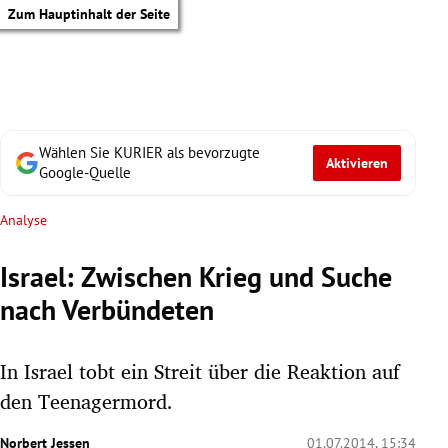
Zum Hauptinhalt der Seite
Wählen Sie KURIER als bevorzugte
Aktivieren
Google-Quelle
Analyse
Israel: Zwischen Krieg und Suche
nach Verbündeten
In Israel tobt ein Streit über die Reaktion auf
den Teenagermord.
tik Untermenü
Norbert Jessen
01.07.2014, 15:34