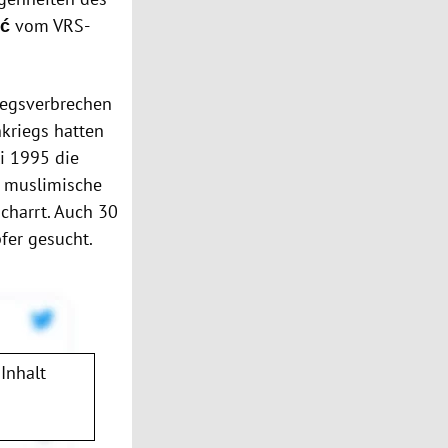
ić
vom VRS-
iegsverbrechen
kriegs hatten
li 1995 die
0 muslimische
charrt. Auch 30
fer gesucht.
Inhalt