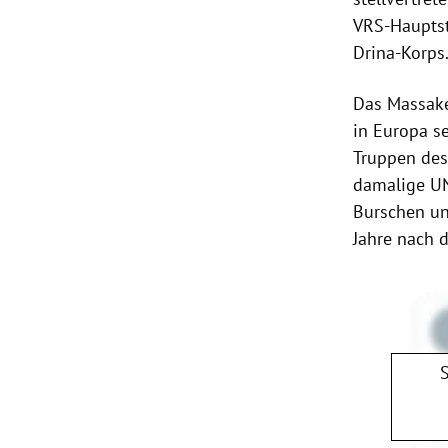
VRS-Haupts
Drina-Korps
Das Massake
in Europa s
Truppen des
damalige UN
Burschen un
Jahre nach 