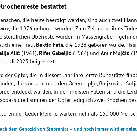
 Knochenreste bestattet
enschen, die heute beerdigt werden, sind auch zwei Männ
ariz
, die 1976 geboren wurden. Zum Zeitpunkt ihres Tode
Ihre sterblichen Überreste wurden in Massengräbern gefund
auch eine Frau,
Bektić Fata
, die 1928 geboren wurde. Has
alija Alić
(1961),
Rifet Gabeljić
(1964) und
Amir Mujčić
(1
1. Juli 2025 beigesetzt.
e der Opfer, die in diesem Jahr ihre letzte Ruhestätte fin
nden, die vor Jahren an den Orten Liplje, Baljkovica, Sulj
rdo entdeckt wurden. In den meisten Fällen sind die Leic
, sodass die Familien der Opfer lediglich zwei Knochen be
atoren der Gedenkfeier erwarten mehr als 150.000 Mensch
nach dem Genozid von Srebrenica – und noch immer wird er gele