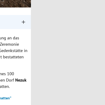
teren Opfern,
rung an das
rteilt, darunter
r Zeremonie
Gedenkstätte in
e Notwendigkeit,
t bestatteten
ines 100
hen Dorf
Nezuk
atten.
hatten“