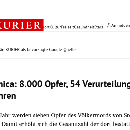
Anmelde
rreich
Politik
Wirtschaft
Sport
Kultur
Freizeit
Gesundheit
Stars
ie KURIER als bevorzugte Google-Quelle
nica: 8.000 Opfer, 54 Verurteilun
hren
Jahr werden sieben Opfer des Völkermords von Sr
. Damit erhöht sich die Gesamtzahl der dort bestat