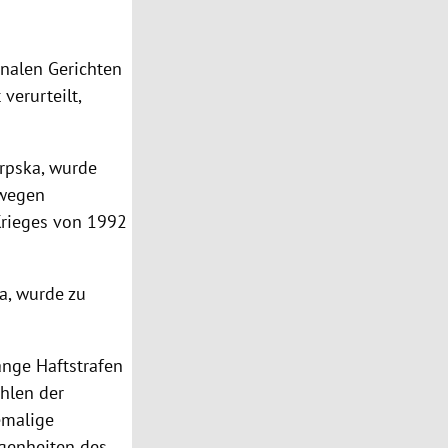
nalen Gerichten
verurteilt,
rpska, wurde
 wegen
Krieges von 1992
a, wurde zu
nge Haftstrafen
ählen der
emalige
egenheiten des