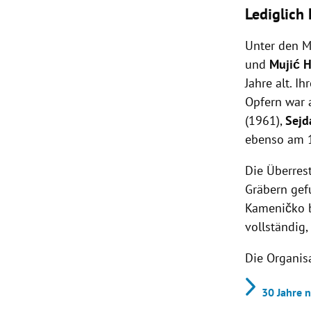
Lediglich
Unter den M
und
Mujić H
Jahre alt. 
Opfern war 
(1961),
Sejd
ebenso am 1
Die Überrest
Gräbern gefu
Kameničko b
vollständig
Die Organis
30 Jahre 