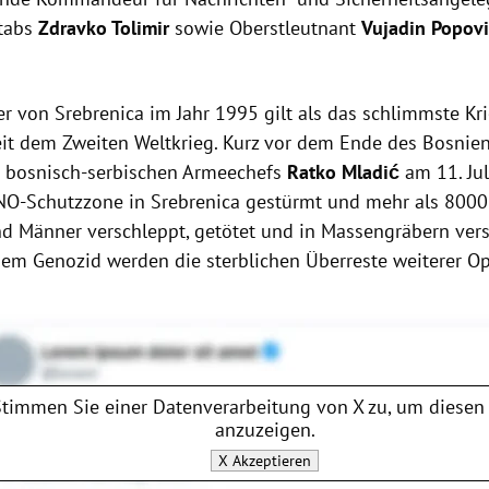
tabs
Zdravko Tolimir
sowie Oberstleutnant
Vujadin Popov
.
r von Srebrenica im Jahr 1995 gilt als das schlimmste Kr
eit dem Zweiten Weltkrieg. Kurz vor dem Ende des Bosnien
 bosnisch-serbischen Armeechefs
Ratko Mladić
am 11. Ju
O-Schutzzone in Srebrenica gestürmt und mehr als 800
d Männer verschleppt, getötet und in Massengräbern vers
dem Genozid werden die sterblichen Überreste weiterer Op
Stimmen Sie einer Datenverarbeitung von
X
zu, um diesen 
anzuzeigen.
X
Akzeptieren