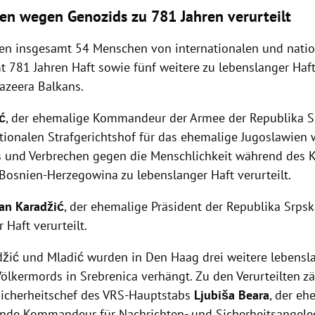
en wegen Genozids zu 781 Jahren verurteilt
en insgesamt 54 Menschen von internationalen und natio
 781 Jahren Haft sowie fünf weitere zu lebenslanger Haft 
jazeera Balkans.
ć
, der ehemalige Kommandeur der Armee der Republika S
tionalen Strafgerichtshof für das ehemalige Jugoslawien
 und Verbrechen gegen die Menschlichkeit während des 
 Bosnien-Herzegowina zu lebenslanger Haft verurteilt.
an Karadžić
, der ehemalige Präsident der Republika Srpsk
 Haft verurteilt.
žić und Mladić wurden in Den Haag drei weitere lebensla
ölkermords in Srebrenica verhängt. Zu den Verurteilten z
icherheitschef des VRS-Hauptstabs
Ljubiša Beara
, der eh
tende Kommandeur für Nachrichten- und Sicherheitsangel