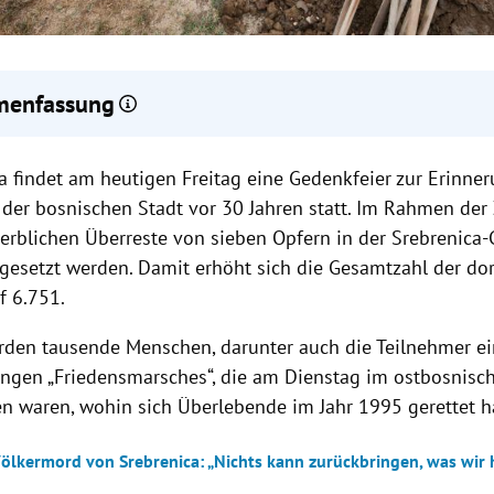
enfassung
ica-Gedenkfeier zum 30. Jahrestag mit Beisetzung von sieben wei
ca findet am heutigen Freitag eine Gedenkfeier zur Erinne
mt dort 6.751 bestattet.
onen wurden wegen Srebrenica-Verbrechen zu 781 Jahren Haft veru
 der bosnischen Stadt vor 30 Jahren statt. Im Rahmen de
ange Haftstrafen für Mladić und Karadžić.
terblichen Überreste von sieben Opfern in der Srebrenica-
anzler Stocker und Außenministerin Meinl-Reisinger betonen di
gesetzt werden. Damit erhöht sich die Gesamtzahl der dor
fer zu gedenken und das Leid anzuerkennen.
f 6.751.
rden tausende Menschen, darunter auch die Teilnehmer e
angen „Friedensmarsches“, die am Dienstag im ostbosnisc
n waren, wohin sich Überlebende im Jahr 1995 gerettet h
Völkermord von Srebrenica: „Nichts kann zurückbringen, was wir 