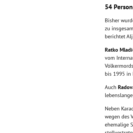
54 Person
Bisher wurd
zu insgesamt
berichtet Al
Ratko Mladi
vom Interna
Völkermords
bis 1995 in
Auch
Radov
lebenslanger
Neben Karad
wegen des V
ehemalige S
stellvertre