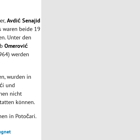
er,
Avdić Senajid
s waren beide 19
en. Unter den
ib
Omerović
964) werden
den, wurden in
ići und
hen nicht
statten können.
en in Potočari.
ugnet