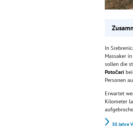
Zusamm
Srebren
In Srebreni
insgesa
54 Pers
Massaker in
lebensl
sollen die s
Bundesk
Potočari
bei
der Op
Personen au
Erwartet we
Kilometer l
aufgebroche
30 Jahre 