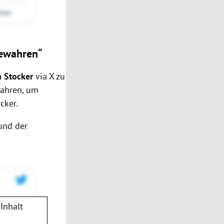
bewahren“
n Stocker
via X zu
wahren, um
cker.
und der
Inhalt