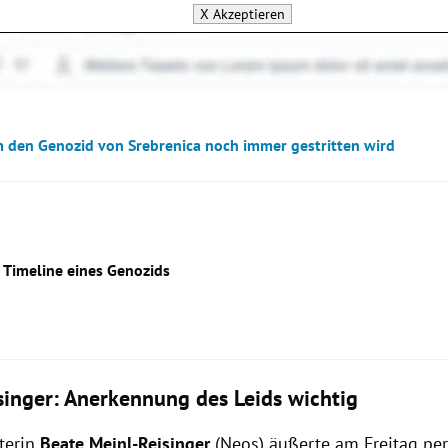
X
Akzeptieren
den Genozid von Srebrenica noch immer gestritten wird
: Timeline eines Genozids
Ratko Mladićs
singer: Anerkennung des Leids wichtig
terin
Beate Meinl-Reisinger
(Neos) äußerte am Freitag pe