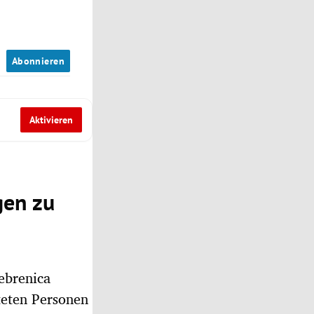
n
Abonnieren
Aktivieren
gen zu
ebrenica
teten Personen