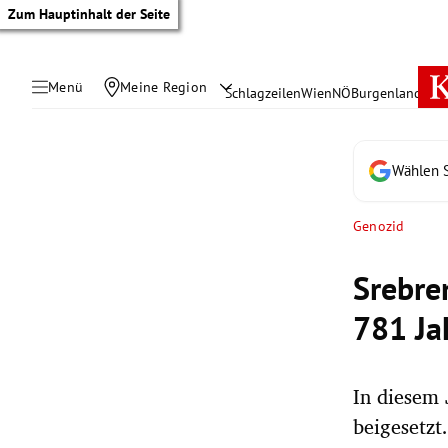
Zum Hauptinhalt der Seite
Menü
Meine Region
Schlagzeilen
Wien
NÖ
Burgenland
Öste
Wählen S
Genozid
Srebre
781 Ja
In diesem 
tik Untermenü
beigesetzt
rreich Untermenü