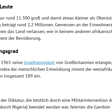
Leute
nur rund 11.300 groß und damit etwas kleiner als
Oberöst
 beträgt rund 2,2 Millionen. Gemessen an der Einwohner
hen das Land verlassen, wie in keinem anderen afrikanis
ozent der Bevölkerung.
ngsgrad
s 1965 seine
Unabhängigkeit
von
Großbritannien
erlangte,
Index der menschlichen Entwicklung nimmt der westafrika
on insgesamt 189 ein.
der Diktatur, die letztlich durch eine Militärintervention 
t durch
Nigeria
) beendet worden war, feierten die Gambier