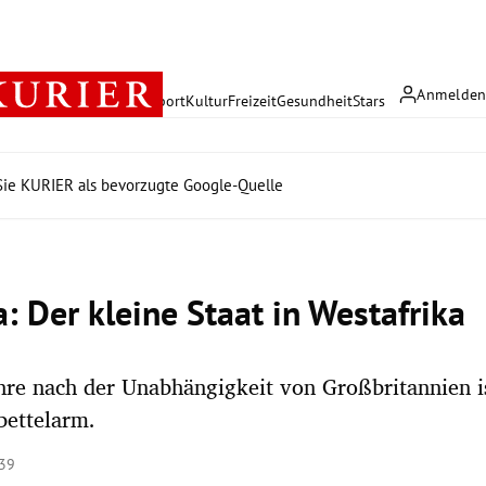
Anmelde
rreich
Politik
Wirtschaft
Sport
Kultur
Freizeit
Gesundheit
Stars
ie KURIER als bevorzugte Google-Quelle
: Der kleine Staat in Westafrika
hre nach der Unabhängigkeit von Großbritannien i
bettelarm.
:39