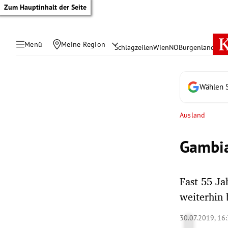
Zum Hauptinhalt der Seite
Menü
Meine Region
Schlagzeilen
Wien
NÖ
Burgenland
Öste
Wählen S
Ausland
Gambia
Fast 55 Ja
weiterhin 
tik Untermenü
30.07.2019, 16
rreich Untermenü