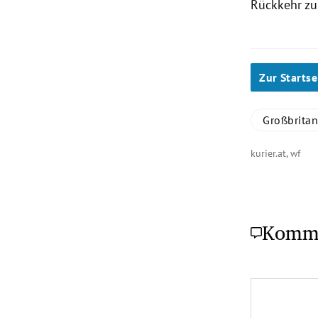
Rückkehr zu
Zur Startse
Großbrita
kurier.at, wf
Komm