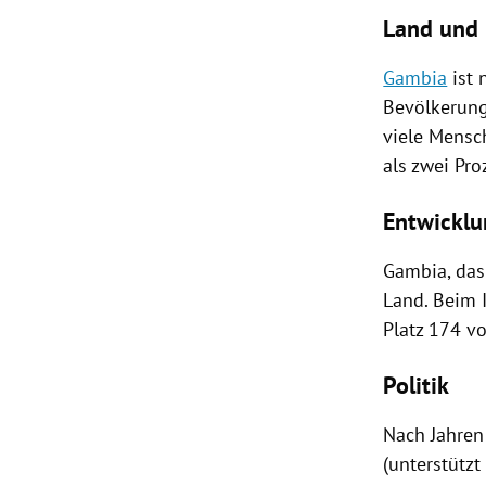
Land und 
Gambia
ist 
Bevölkerung
viele Mensc
als zwei Pr
Entwicklu
Gambia
, da
Land. Beim 
Platz 174 v
Politik
Nach Jahren 
(unterstütz