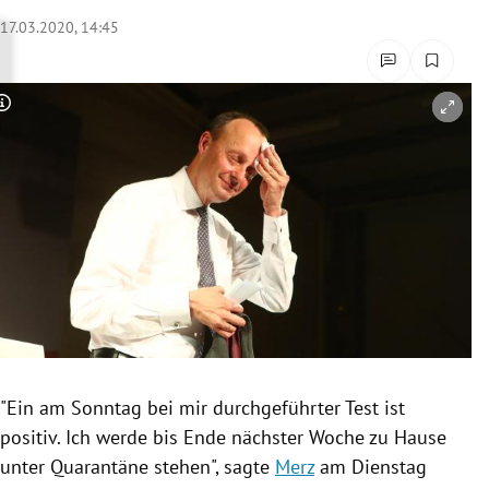
rreich Untermenü
17.03.2020, 14:45
rt Untermenü
Copyright-Hinweis öffnen/schließen
schaft Untermenü
s Untermenü
zeit Untermenü
undheit Untermenü
tur Untermenü
nung Untermenü
"Ein am Sonntag bei mir durchgeführter Test ist
positiv. Ich werde bis Ende nächster Woche zu Hause
lität Untermenü
unter
Quarantäne
stehen", sagte
Merz
am Dienstag