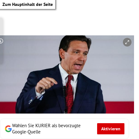
Zum Hauptinhalt der Seite
Copyright-Hinweis öffnen/schließen
Wählen Sie KURIER als bevorzugte
Aktivieren
tik Untermenü
Google-Quelle