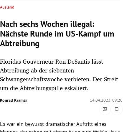
rreich Untermenü
Ausland
rt Untermenü
Nach sechs Wochen illegal:
Nächste Runde im US-Kampf um
schaft Untermenü
Abtreibung
s Untermenü
Floridas Gouverneur Ron DeSantis lässt
zeit Untermenü
Abtreibung ab der siebenten
undheit Untermenü
Schwangerschaftswoche verbieten. Der Streit
um die Abtreibungspille eskaliert.
tur Untermenü
Konrad Kramar
14.04.2023, 09:20
nung Untermenü
lität Untermenü
Es war ein bewusst dramatischer Auftritt eines
Mannes, der schon mit einem Auge aufs Weiße Haus