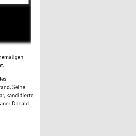
ehemaligen
nt.
des
tand. Seine
ar, kandidierte
kaner Donald