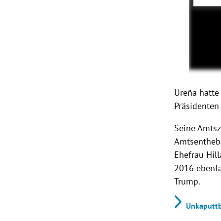
Ureña hatte
Präsidenten
Seine Amtsz
Amtsenthebu
Ehefrau Hill
2016 ebenfa
Trump.
Unkaputtba