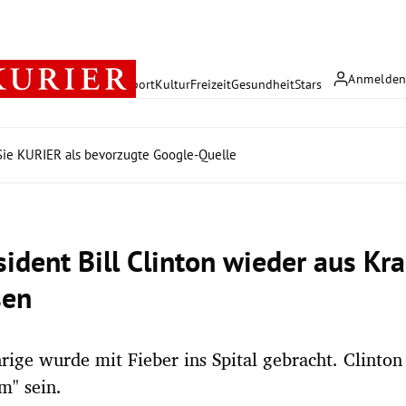
Anmelde
rreich
Politik
Wirtschaft
Sport
Kultur
Freizeit
Gesundheit
Stars
ie KURIER als bevorzugte Google-Quelle
sident Bill Clinton wieder aus K
sen
rige wurde mit Fieber ins Spital gebracht. Clinton
m" sein.