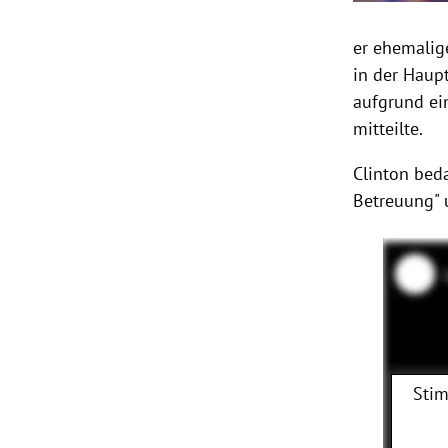
er ehemalig
in der Haup
aufgrund ei
mitteilte.
Clinton bed
Betreuung" 
Stim