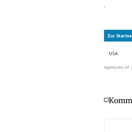
.
Zur Startse
USA
Agenturen, sif
Komm