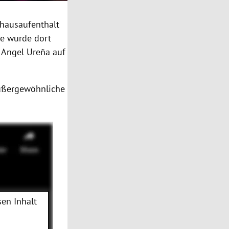
nhausaufenthalt
ge wurde dort
f Angel Ureña auf
außergewöhnliche
en Inhalt