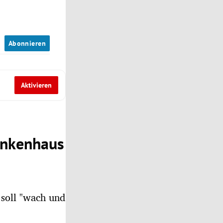
n
Abonnieren
Aktivieren
rankenhaus
 soll "wach und