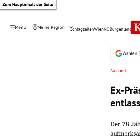
Zum Hauptinhalt der Seite
Menü
Meine Region
Schlagzeilen
Wien
NÖ
Burgenland
Öste
Wählen S
Ausland
Ex-Prä
entlas
Der 78-Jäh
tik Untermenü
aufmerksa
rreich Untermenü