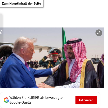
Zum Hauptinhalt der Seite
Copyright-Hinweis öffnen/schließen
Wählen Sie KURIER als bevorzugte
Aktivieren
tik Untermenü
Google-Quelle