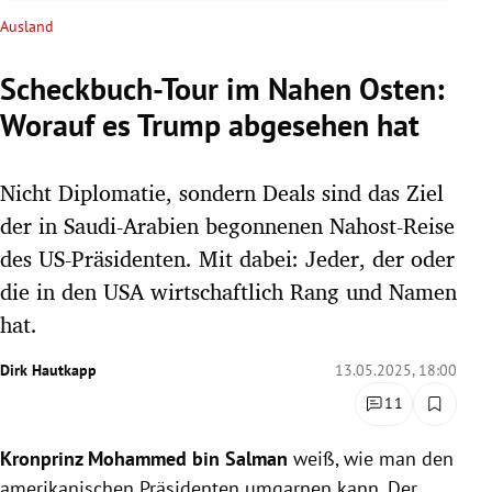
rreich Untermenü
Ausland
rt Untermenü
Scheckbuch-Tour im Nahen Osten:
Worauf es Trump abgesehen hat
schaft Untermenü
s Untermenü
Nicht Diplomatie, sondern Deals sind das Ziel
der in Saudi-Arabien begonnenen Nahost-Reise
zeit Untermenü
des US-Präsidenten. Mit dabei: Jeder, der oder
die in den USA wirtschaftlich Rang und Namen
undheit Untermenü
hat.
tur Untermenü
Dirk Hautkapp
13.05.2025, 18:00
nung Untermenü
11
lität Untermenü
Kronprinz Mohammed bin Salman
weiß, wie man den
amerikanischen Präsidenten umgarnen kann. Der