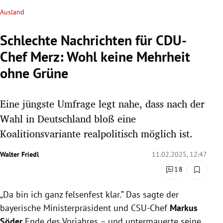
rreich Untermenü
Ausland
rt Untermenü
Schlechte Nachrichten für CDU-
Chef Merz: Wohl keine Mehrheit
schaft Untermenü
ohne Grüne
s Untermenü
Eine jüngste Umfrage legt nahe, dass nach der
zeit Untermenü
Wahl in Deutschland bloß eine
undheit Untermenü
Koalitionsvariante realpolitisch möglich ist.
tur Untermenü
Walter Friedl
11.02.2025, 12:47
18
nung Untermenü
„Da bin ich ganz felsenfest klar.“ Das sagte der
lität Untermenü
bayerische Ministerpräsident und CSU-Chef
Markus
Söder
Ende des Vorjahres – und untermauerte seine