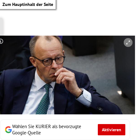
Zum Hauptinhalt der Seite
Copyright-Hinweis öffnen/schließen
Wählen Sie KURIER als bevorzugte
Aktivieren
tik Untermenü
Google-Quelle