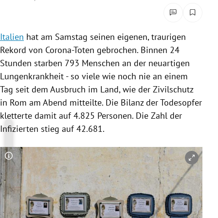
rreich Untermenü
rt Untermenü
Italien
hat am Samstag seinen eigenen, traurigen
Rekord von Corona-Toten gebrochen. Binnen 24
schaft Untermenü
Stunden starben 793 Menschen an der neuartigen
Lungenkrankheit - so viele wie noch nie an einem
s Untermenü
Tag seit dem Ausbruch im Land, wie der Zivilschutz
in
Rom
am Abend mitteilte. Die Bilanz der Todesopfer
zeit Untermenü
kletterte damit auf 4.825 Personen. Die Zahl der
undheit Untermenü
Infizierten stieg auf 42.681.
tur Untermenü
Copyright-Hinweis öffnen/schließen
nung Untermenü
lität Untermenü