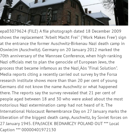
epa03079624 (FILE) A file photograph dated 18 December 2009
shows the replacement ''Arbeit Macht Frei'' ('Work Makes Free') sign
at the entrance the former Auschwitz-Birkenau Nazi death camp in
Oswiecim (Auschwitz). Germany on 20 January 2012 marked the
70th anniversary of the Wannsee Conference, when high-ranking
Nazi officials met to plan the genocide of European Jews, the
process that became infamous as the Nazi¸Äòs "Final Solution".
Media reports citing a recently carried out survey by the Forsa
research institute shows more than than 20 per cent of young
Germans did not know the name Auschwitz or what happened
there. The reports say the survey revealed that 21 per cent of
people aged between 18 and 30 who were asked about the most
notorious Nazi extermination camp had not heard of it. The
International Holocaust Remembrance Day on 27 January marks the
liberation of the biggest death camp, Auschwitz, by Soviet forces on
27 January 1945. EPA/JACEK BEDNARCZY POLAND OUT *** Local
Caption *** 00000401972130