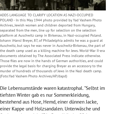
ADDS LANGUAGE TO CLARIFY LOCATION AS NAZI-OCCUPIED
POLAND - In this May 1944 photo provided by Yad Vashem Photo
Archives, Jewish women and children deported from Hungary,
separated from the men, line up for selection on the selection
platform at Auschwitz camp in Birkenau, in Nazi-occupied Poland.
Johann ìHansî Breyer, 87, of Philadelphia admits he was a guard at
Auschwitz, but says he was never in Auschwitz-Birkenau, the part of
the death camp used as a killing machine for Jews. World-War II-era
documents obtained by The Associated Press indicate otherwise.
Those files are now in the hands of German authorities, and could
provide the legal basis for charging Breyer as an accessory to the
murder of hundreds of thousands of Jews in the Nazi death camp.
(Foto:Yad Vashem Photo Archives/AP/dapd)
Die Lebensumstände waren katastrophal. "Selbst im
tiefsten Winter gab es nur Sommerkleidung,
bestehend aus Hose, Hemd, einer dünnen Jacke,
einer Kappe und Holzsandalen. Unterwäsche und