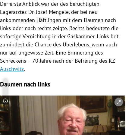
Der erste Anblick war der des berüchtigten
rreich Untermenü
Lagerarztes Dr. Josef Mengele, der bei neu
ankommenden Häftlingen mit dem Daumen nach
rt Untermenü
links oder nach rechts zeigte. Rechts bedeutete die
schaft Untermenü
sofortige Vernichtung in der Gaskammer. Links bot
zumindest die Chance des Überlebens, wenn auch
s Untermenü
nur auf ungewisse Zeit. Eine Erinnerung des
Schreckens – 70 Jahre nach der Befreiung des KZ
zeit Untermenü
Auschwitz
.
undheit Untermenü
Daumen nach links
tur Untermenü
Copyright-Hinweis öffnen/schließen
nung Untermenü
lität Untermenü