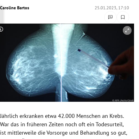
rreich Untermenü
Caroline Bartos
25.01.2023, 17:10
rt Untermenü
Copyright-Hinweis öffnen/schließen
schaft Untermenü
s Untermenü
zeit Untermenü
undheit Untermenü
tur Untermenü
nung Untermenü
Jährlich erkranken etwa 42.000 Menschen
an Krebs.
War das in früheren Zeiten
noch oft ein Todesurteil,
lität Untermenü
ist mittlerweile die Vorsorge und Behandlung so gut,