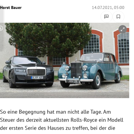
rreich Untermenü
Horst Bauer
14.07.2021, 05:00
rt Untermenü
Copyright-Hinweis öffnen/schließen
schaft Untermenü
s Untermenü
zeit Untermenü
undheit Untermenü
tur Untermenü
nung Untermenü
So eine Begegnung hat man nicht alle Tage. Am
Steuer des derzeit aktuellsten Rolls-Royce ein Modell
lität Untermenü
der ersten Serie des Hauses zu treffen, bei der die