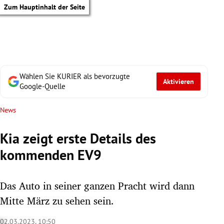
Zum Hauptinhalt der Seite
Wählen Sie KURIER als bevorzugte
Aktivieren
Google-Quelle
News
Kia zeigt erste Details des
kommenden EV9
Das Auto in seiner ganzen Pracht wird dann
Mitte März zu sehen sein.
tik Untermenü
02.03.2023, 10:50