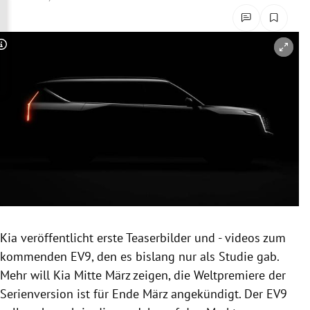
rreich Untermenü
rt Untermenü
Copyright-Hinweis öffnen/schließen
schaft Untermenü
s Untermenü
zeit Untermenü
undheit Untermenü
tur Untermenü
Kia veröffentlicht erste Teaserbilder und - videos zum
nung Untermenü
kommenden EV9, den es bislang nur als Studie gab.
Mehr will Kia Mitte März zeigen, die Weltpremiere der
lität Untermenü
Serienversion ist für Ende März angekündigt. Der EV9