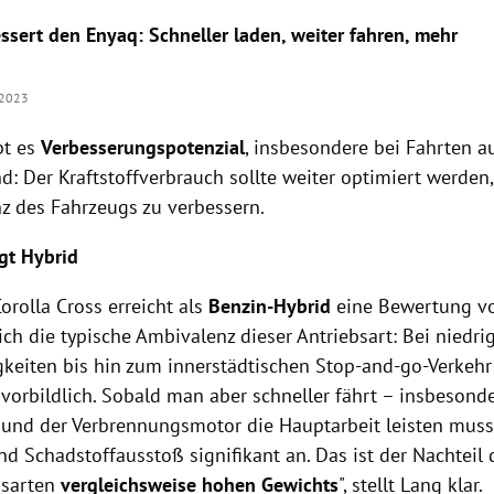
ssert den Enyaq: Schneller laden, weiter fahren, mehr
.2023
bt es
Verbesserungspotenzial
, insbesondere bei Fahrten a
d: Der Kraftstoffverbrauch sollte weiter optimiert werden
z des Fahrzeugs zu verbessern.
ägt Hybrid
orolla Cross erreicht als
Benzin-Hybrid
eine Bewertung vo
sich die typische Ambivalenz dieser Antriebsart: Bei niedri
keiten bis hin zum innerstädtischen Stop-and-go-Verkehr 
vorbildlich. Sobald man aber schneller fährt – insbesonde
und der Verbrennungsmotor die Hauptarbeit leisten muss,
d Schadstoffausstoß signifikant an. Das ist der Nachteil 
bsarten
vergleichsweise hohen Gewichts
", stellt Lang klar.