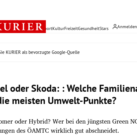
Anmelde
rreich
Politik
Wirtschaft
Sport
Kultur
Freizeit
Gesundheit
Stars
ie KURIER als bevorzugte Google-Quelle
el oder Skoda: : Welche Familien
die meisten Umwelt-Punkte?
tromer oder Hybrid? Wer bei den jüngsten Green N
ungen des ÖAMTC wirklich gut abschneidet.