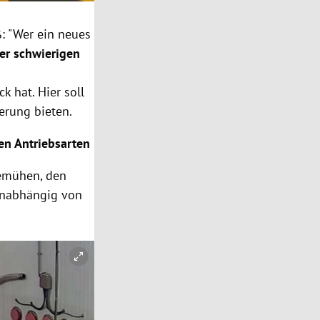
: "Wer ein neues
er schwierigen
 hat. Hier soll
erung bieten.
en Antriebsarten
bemühen, den
unabhängig von