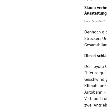
Skoda verbe
Ausstattung
Horst Bauer
06.12
Dennoch gi
Strecken. Un
Gesamtbilan
Diesel schl
Der Toyota C
"Hier zeigt 
Geschwindig
Klimabilanz 
Autobahn – 
Verbrauch un
zwei Antrie