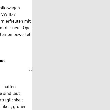
Volkswagen-
d VW ID.7
ern erfreuten mit
em der neue Opel
 Sternen bewertet
aus
schaffen
 sind laut
träglichkeit
chkeit, grüner