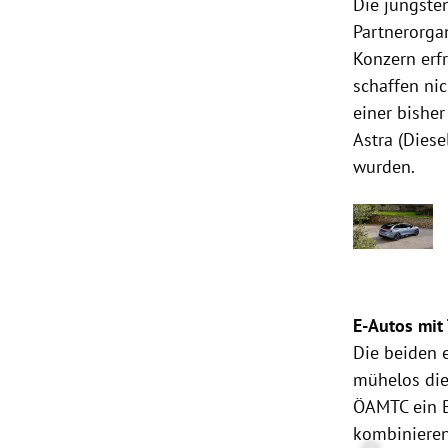
Die jüngst
Partnerorga
Konzern erf
schaffen ni
einer bishe
Astra (Diese
wurden.
E-Autos mit
Die beiden 
mühelos die
ÖAMTC ein B
kombinieren 