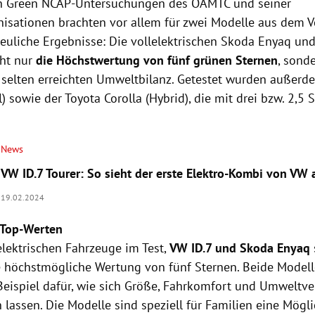
en Green NCAP-Untersuchungen des ÖAMTC und seiner
nisationen brachten vor allem für zwei Modelle aus dem 
reuliche Ergebnisse: Die vollelektrischen Skoda Enyaq un
cht nur
die Höchstwertung von fünf grünen Sternen
, sond
r selten erreichten Umweltbilanz. Getestet wurden außerd
l) sowie der Toyota Corolla (Hybrid), die mit drei bzw. 2,5
News
VW ID.7 Tourer: So sieht der erste Elektro-Kombi von VW 
19.02.2024
 Top-Werten
elektrischen Fahrzeuge im Test,
VW ID.7 und Skoda Enyaq
 höchstmögliche Wertung von fünf Sternen. Beide Modelle
eispiel dafür, wie sich Größe, Fahrkomfort und Umweltver
lassen. Die Modelle sind speziell für Familien eine Mögli