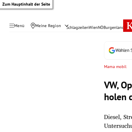
Zum Hauptinhalt der Seite
Menü
Meine Region
Schlagzeilen
Wien
NÖ
Burgenland
Öste
Wählen S
Mama mobil
VW, Op
holen 
Diesel, S
tik Untermenü
Untersuch
rreich Untermenü