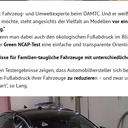
t Fahrzeug- und Umweltexperte beim ÖAMTC. Und er weiß
 möchte, steht angesichts der Vielfalt an Modellen
vor ein
g.“
wenn man dabei auch den ökologischen Fußabdruck im Blick
er
Green NCAP-Test
eine einfache und transparente Orienti
isse für Familien-taugliche Fahrzeuge mit unterschiedlich
len Testergebnisse zeigen, dass Automobilhersteller sich 
n Fußabdruck ihrer Fahrzeuge
zu reduziere
n – und zwar 
art", so Lang.
Hinweis öffnen/schließen