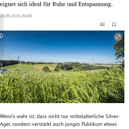
eignet sich ideal für Ruhe und Entspannung.
rreich Untermenü
24.05.2020, 06:00
rt Untermenü
schaft Untermenü
Copyright-Hinweis öffnen/schließen
s Untermenü
zeit Untermenü
undheit Untermenü
tur Untermenü
nung Untermenü
Wenn’s wahr ist, dass nicht nur mittelalterliche Silver-
lität Untermenü
Ager, sondern verstärkt auch junges Publikum etwas