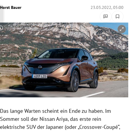
rreich Untermenü
Horst Bauer
23.03.2022, 05:00
rt Untermenü
Copyright-Hinweis öffnen/schließen
schaft Untermenü
s Untermenü
zeit Untermenü
undheit Untermenü
tur Untermenü
nung Untermenü
Das lange Warten scheint ein Ende zu haben. Im
Sommer soll der Nissan Ariya, das erste rein
lität Untermenü
elektrische SUV der Japaner (oder „Crossover-
Coupé
“,