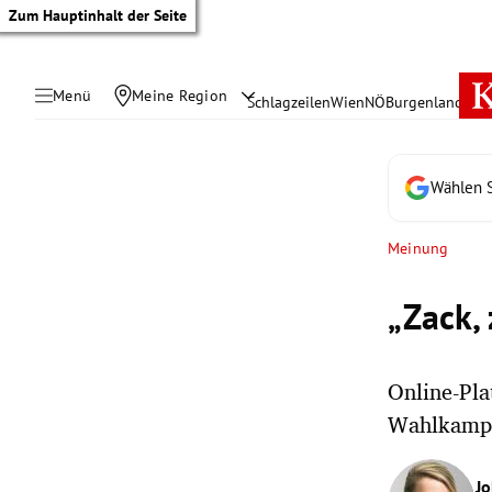
Zum Hauptinhalt der Seite
Menü
Meine Region
Schlagzeilen
Wien
NÖ
Burgenland
Öste
Wählen S
Meinung
„Zack,
Online-Pl
Wahlkampf
tik Untermenü
rreich Untermenü
J