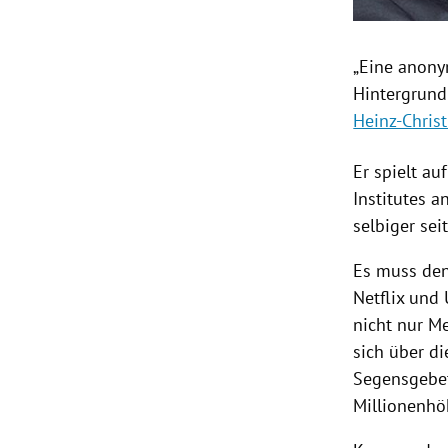
„Eine anony
Hintergrund 
Heinz-Christ
Er spielt a
Institutes a
selbiger sei
Es muss den
Netflix
und U
nicht nur Me
sich über di
Segensgebet
Millionenhö