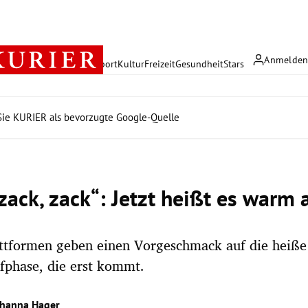
Anmelde
rreich
Politik
Wirtschaft
Sport
Kultur
Freizeit
Gesundheit
Stars
ie KURIER als bevorzugte Google-Quelle
 zack, zack“: Jetzt heißt es warm
attformen geben einen Vorgeschmack auf die heiße
phase, die erst kommt.
ohanna Hager