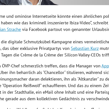
me und ominöse Internetseite könnte einen ähnlichen pol
haben wie das kriminell inszenierte Ibiza-Video“, schreib
ian Strache
via
Facebook
partout von genannter Urlaubsin
uf die digitale Schmutzkübel-Kampagne eines vermeintlich
n, das über exklusive Privatpartys von
Sebastian Kurz
mutm
t Tagen die Crème de la Crème der Silicon-Valley-CEOs triff
 ÖVP-Chef schmerzlich treffen, dass die Manager von
App
ber ihn beharrlich als "Chancellor" titulieren, während si
inungsmacher daran delektieren, ihn als "Altkanzler" zu d
e "Operation Reißwolf" echauffieren. Und das zu einem Zei
 in der Stadthalle, ein eMail ohne Inhalt und eine
Partei
he gerade aus dem kollektiven Gedächtnis zu verschwind