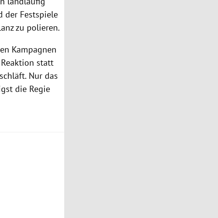
n landläufig
 der Festspiele
anz zu polieren.
d den Kampagnen
Reaktion statt
schläft. Nur das
igst die Regie