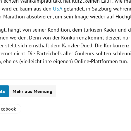
m echten Wahlkampfauftakt hat Kurz „keinen Lauf“, wie ma
o wird er, kaum aus den
USA
gelandet, in
Salzburg
während
n-Marathon absolvieren, um sein Image wieder auf Hochgl
ngt, hängt von seiner Kondition, dem türkisen Kader un
men werden. Denn von der Konkurrenz kommt derzeit nur 
er stellt sich ernsthaft dem Kanzler-Duell. Die Konkurrenz 
rnet nicht. Die Parteichefs aller Couleurs sollten schleun
 ehe es (vielleicht ihre eigenen) Online-Plattformen tun.
ite
Mehr aus Meinung
acebook