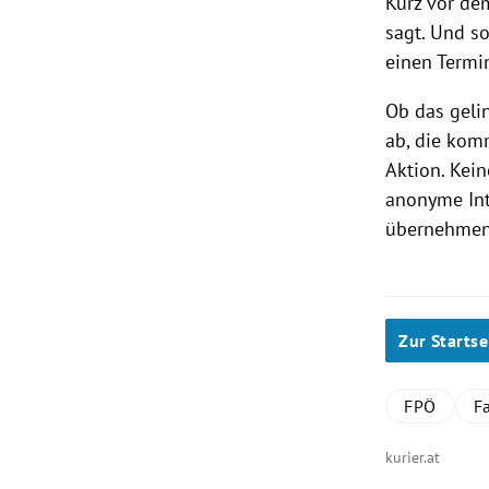
Kurz vor de
sagt. Und s
einen Termi
Ob das geli
ab, die kom
Aktion. Kein
anonyme Inte
übernehmen,
Zur Startse
FPÖ
F
kurier.at