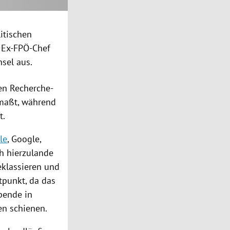
itischen
t Ex-FPÖ-Chef
sel aus.
en Recherche-
aßt, während
t.
le
,
Google
,
ch hierzulande
eklassieren und
tpunkt, da das
spende
in
en schienen.