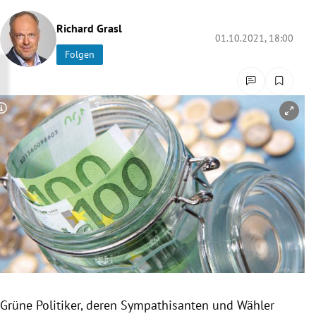
rreich Untermenü
Richard Grasl
01.10.2021, 18:00
rt Untermenü
Folgen
schaft Untermenü
Copyright-Hinweis öffnen/schließen
s Untermenü
zeit Untermenü
undheit Untermenü
tur Untermenü
nung Untermenü
lität Untermenü
Grüne Politiker, deren Sympathisanten und Wähler