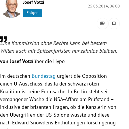
Josef Votzi
rreich Untermenü
25.03.2014, 06:00
Folgen
rt Untermenü
schaft Untermenü
Eine Kommission ohne Rechte kann bei bestem
s Untermenü
Willen auch mit Spitzenjuristen nur zahnlos bleiben.
von Josef Votzi
über die Hypo
zeit Untermenü
undheit Untermenü
Im deutschen
Bundestag
urgiert die Opposition
einen U-Ausschuss, das Ja der schwarz-roten
tur Untermenü
Koalition ist reine Formsache: In
Berlin
steht seit
vergangener Woche die
NSA-Affäre
am Prüfstand –
nung Untermenü
inklusive der brisanten Fragen, ob die Kanzlerin von
den Übergriffen der US-Spione wusste und diese
lität Untermenü
nach
Edward Snowdens
Enthüllungen forsch genug