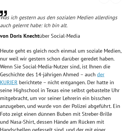
rreich Untermenü
Was ich gestern aus den sozialen Medien allerdings
rt Untermenü
auch gelernt habe: Ich bin alt.
schaft Untermenü
von Doris Knecht
über Social-Media
s Untermenü
Heute geht es gleich noch einmal um soziale Medien,
nur weil wir gestern schon darüber geredet haben.
zeit Untermenü
Wenn Sie Social-Media-Nutzer sind, ist Ihnen die
Geschichte des 14-jährigen Ahmed – auch
der
undheit Untermenü
KURIER
berichtete – nicht entgangen. Der hatte in
seine Highschool in
Texas
eine selbst gebastelte Uhr
tur Untermenü
mitgebracht, um vor seiner Lehrerin ein bisschen
nung Untermenü
anzugeben, und wurde von der
Polizei
abgeführt. Ein
Foto zeigt einen dünnen Buben mit Streber-Brille
lität Untermenü
und Nasa-Shirt, dessen Hände am Rücken mit
Handschellen gefesselt sind, und der mit einer