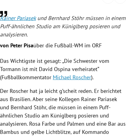
rreich Untermenü
Rainer Pariasek
und
Bernhard Stöhr
müssen in einem
rt Untermenü
Puff-ähnlichen Studio am
Küniglberg
posieren und
analysieren.
schaft Untermenü
von Peter Pisa
über die Fußball-WM im ORF
s Untermenü
Das Wichtigste ist gesagt: „Die Schwester vom
zeit Untermenü
Tormann ist mit
David Ospina
verheiratet“
(Fußballkommentator
Michael Roscher
).
undheit Untermenü
Der
Roscher
hat ja leicht g’scheit reden. Er berichtet
tur Untermenü
aus
Brasilien
. Aber seine Kollegen
Rainer Pariasek
und
Bernhard Stöhr
, die müssen in einem Puff-
nung Untermenü
ähnlichen Studio am
Küniglberg
posieren und
lität Untermenü
analysieren. Rosa Farbe und Palmen und eine Bar aus
Bambus und gelbe Lichtblitze, auf Kommando