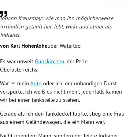
rreich Untermenü
Johann Kreuzmayr, wie man ihn möglicherweise
rt Untermenü
irrtümlich getauft hat, lebt, wirkt und atmet als
Indianer.
schaft Untermenü
von Karl Hohenlohe
über Waterloo
s Untermenü
Es war unweit
Gunskirchen
, der Perle
zeit Untermenü
Oberösterreichs
.
undheit Untermenü
War es mein
Auto
oder ich, der unbändigen Durst
verspürte, ich weiß es nicht mehr, jedenfalls kamen
tur Untermenü
wir bei einer
Tankstelle
zu stehen.
nung Untermenü
Gerade als ich den Tankdeckel lüpfte, stieg eine Frau
aus einem Geländewagen, die ein Mann war.
lität Untermenü
Nicht irgendein Mann, sondern der letzte Indianer