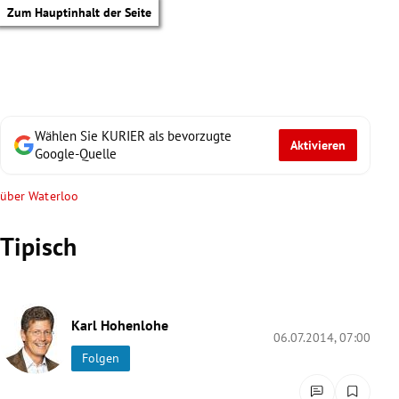
Zum Hauptinhalt der Seite
Wählen Sie KURIER als bevorzugte
Aktivieren
Google-Quelle
über Waterloo
Tipisch
Karl Hohenlohe
06.07.2014, 07:00
Folgen
tik Untermenü