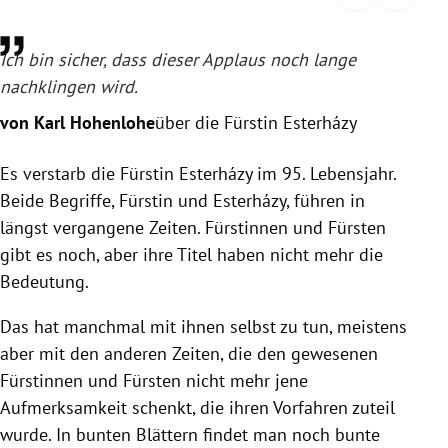
rreich Untermenü
Ich bin sicher, dass dieser Applaus noch lange
rt Untermenü
nachklingen wird.
schaft Untermenü
von Karl Hohenlohe
über die Fürstin Esterházy
s Untermenü
Es verstarb die Fürstin Esterházy im 95. Lebensjahr.
Beide Begriffe, Fürstin und Esterházy, führen in
zeit Untermenü
längst vergangene Zeiten. Fürstinnen und Fürsten
gibt es noch, aber ihre Titel haben nicht mehr die
undheit Untermenü
Bedeutung.
tur Untermenü
Das hat manchmal mit ihnen selbst zu tun, meistens
aber mit den anderen Zeiten, die den gewesenen
nung Untermenü
Fürstinnen und Fürsten nicht mehr jene
lität Untermenü
Aufmerksamkeit schenkt, die ihren Vorfahren zuteil
wurde. In bunten Blättern findet man noch bunte