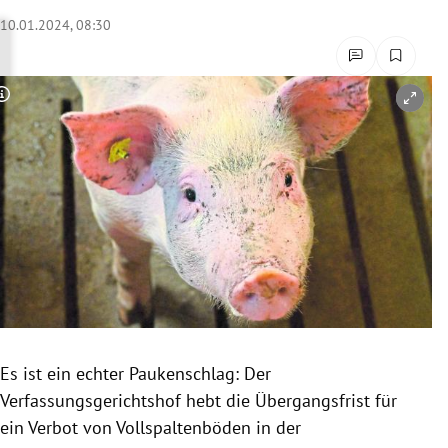
rreich Untermenü
10.01.2024, 08:30
rt Untermenü
Copyright-Hinweis öffnen/schließen
schaft Untermenü
s Untermenü
zeit Untermenü
undheit Untermenü
tur Untermenü
nung Untermenü
Es ist ein echter Paukenschlag: Der
Verfassungsgerichtshof hebt die Übergangsfrist für
lität Untermenü
ein Verbot von Vollspaltenböden in der