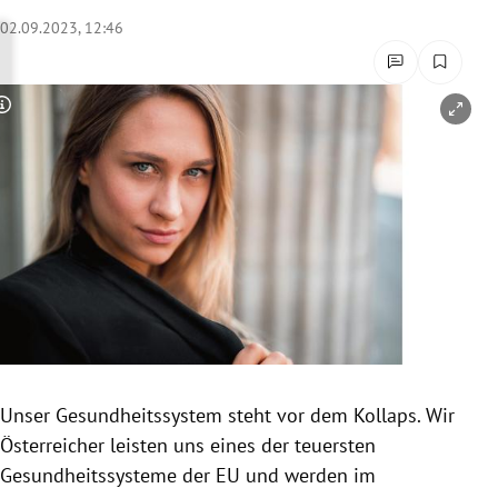
rreich Untermenü
02.09.2023, 12:46
rt Untermenü
Copyright-Hinweis öffnen/schließen
schaft Untermenü
s Untermenü
zeit Untermenü
undheit Untermenü
tur Untermenü
nung Untermenü
Unser Gesundheitssystem steht vor dem Kollaps. Wir
Österreicher leisten uns eines der teuersten
lität Untermenü
Gesundheitssysteme der EU und werden im