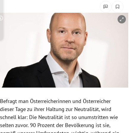
rreich Untermenü
rt Untermenü
Copyright-Hinweis öffnen/schließen
schaft Untermenü
s Untermenü
zeit Untermenü
undheit Untermenü
tur Untermenü
Befragt man Österreicherinnen und Österreicher
nung Untermenü
dieser Tage zu ihrer Haltung zur Neutralität, wird
schnell klar: Die Neutralität ist so unumstritten wie
lität Untermenü
selten zuvor. 90 Prozent der Bevölkerung ist sie,