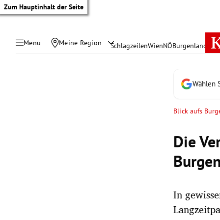
Zum Hauptinhalt der Seite
Menü
Meine Region
Schlagzeilen
Wien
NÖ
Burgenland
Öste
Wählen S
Blick aufs Bur
Die Ve
Burgen
In gewisse
tik Untermenü
Langzeitpa
rreich Untermenü