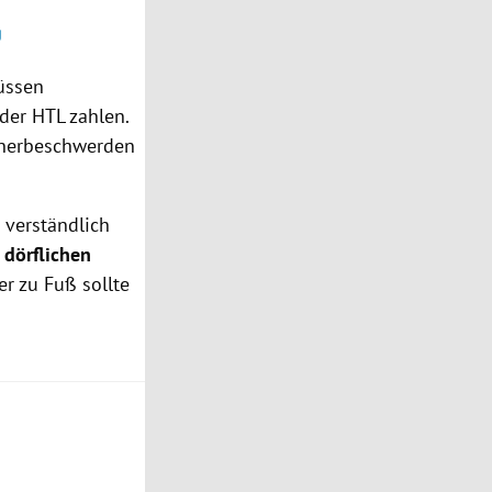
g
üssen
der HTL zahlen.
inerbeschwerden
 verständlich
n
dörflichen
er zu Fuß sollte