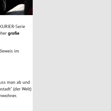
 KURIER-Serie
 eher
große
 Beweis im
muss man ab und
stadt" (der Welt)
inwohner.