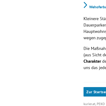
Wehoferba
Kleinere St
Dauerparker
Hauptwohnsi
wegen zugep
Die Maßnahm
(aus Sicht 
Charakter
de
uns das jede
Zur Startse
kurier.at, PEK