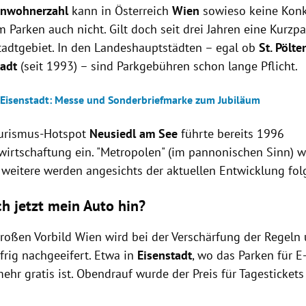
inwohnerzahl
kann in Österreich
Wien
sowieso keine Kon
 Parken auch nicht. Gilt doch seit drei Jahren eine Kurzp
adtgebiet. In den Landeshauptstädten – egal ob
St. Pölte
tadt
(seit 1993) – sind Parkgebühren schon lange Pflicht.
 Eisenstadt: Messe und Sonderbriefmarke zum Jubiläum
ourismus-Hotspot
Neusiedl am See
führte bereits 1996
irtschaftung ein. "Metropolen" (im pannonischen Sinn) 
 weitere werden angesichts der aktuellen Entwicklung fol
ch jetzt mein Auto hin?
oßen Vorbild Wien wird bei der Verschärfung der Regeln
ifrig nachgeeifert. Etwa in
Eisenstadt
, wo das Parken für E-
mehr gratis ist. Obendrauf wurde der Preis für Tagesticket