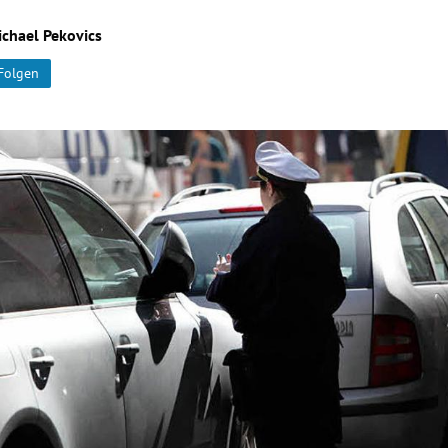
chael Pekovics
Folgen
Hinweis öffnen/schließen