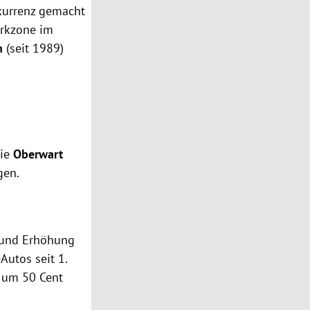
kurrenz gemacht
arkzone im
n
(seit 1989)
wie
Oberwart
gen.
 und Erhöhung
Autos seit 1.
s um 50 Cent