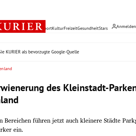
Anmelde
rreich
Politik
Wirtschaft
Sport
Kultur
Freizeit
Gesundheit
Stars
ie KURIER als bevorzugte Google-Quelle
genland
rwienerung des Kleinstadt-Parke
land
n Bereichen führen jetzt auch kleinere Städte Par
rker ein.