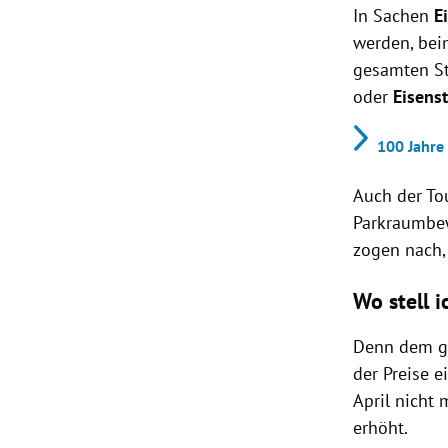
In Sachen
E
werden, beim
gesamten St
oder
Eisens
100 Jahre
Auch der T
Parkraumbew
zogen nach,
Wo stell i
Denn dem gr
der Preise e
April nicht 
erhöht.