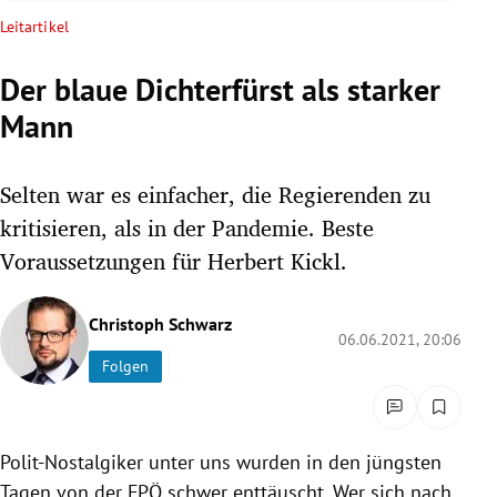
rreich Untermenü
Leitartikel
rt Untermenü
Der blaue Dichterfürst als starker
Mann
schaft Untermenü
s Untermenü
Selten war es einfacher, die Regierenden zu
kritisieren, als in der Pandemie. Beste
zeit Untermenü
Voraussetzungen für Herbert Kickl.
undheit Untermenü
Christoph Schwarz
06.06.2021, 20:06
tur Untermenü
Folgen
nung Untermenü
lität Untermenü
Polit-Nostalgiker unter uns wurden in den jüngsten
Tagen von der FPÖ schwer enttäuscht. Wer sich nach