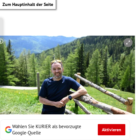
Zum Hauptinhalt der Seite
Copyright-Hinweis öffnen/schließen
Wählen Sie KURIER als bevorzugte
Aktivieren
tik Untermenü
Google-Quelle