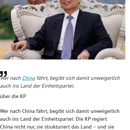
rreich Untermenü
rt Untermenü
schaft Untermenü
s Untermenü
zeit Untermenü
undheit Untermenü
Wer nach
China
fährt, begibt sich damit unweigerlich
auch ins Land der Einheitspartei.
tur Untermenü
über die KP
nung Untermenü
Wer nach
China
fährt, begibt sich damit unweigerlich
lität Untermenü
auch ins Land der Einheitspartei: Die KP regiert
China
nicht nur, sie strukturiert das Land – und sie