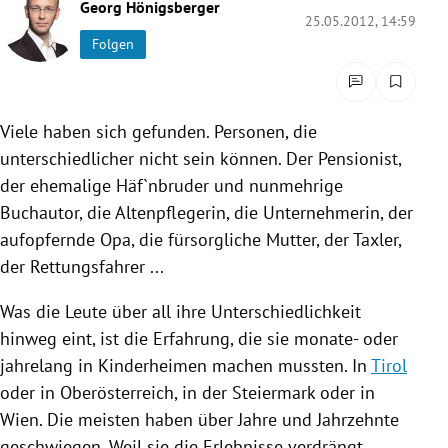
Georg Hönigsberger
rreich Untermenü
25.05.2012, 14:59
Folgen
rt Untermenü
schaft Untermenü
Viele haben sich gefunden. Personen, die
unterschiedlicher nicht sein können. Der Pensionist,
s Untermenü
der ehemalige Häf`nbruder und nunmehrige
Buchautor, die Altenpflegerin, die Unternehmerin, der
zeit Untermenü
aufopfernde Opa, die fürsorgliche Mutter, der Taxler,
undheit Untermenü
der Rettungsfahrer ...
tur Untermenü
Was die Leute über all ihre Unterschiedlichkeit
hinweg eint, ist die Erfahrung, die sie monate- oder
nung Untermenü
jahrelang in Kinderheimen machen mussten. In
Tirol
oder in
Oberösterreich
, in der
Steiermark
oder in
lität Untermenü
Wien
. Die meisten haben über Jahre und Jahrzehnte
geschwiegen. Weil sie die Erlebnisse verdrängt