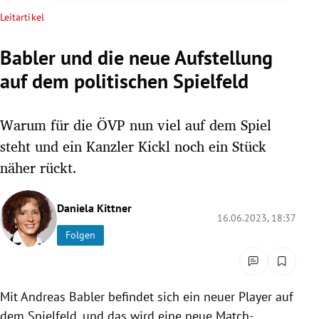
rreich Untermenü
Leitartikel
rt Untermenü
Babler und die neue Aufstellung
auf dem politischen Spielfeld
schaft Untermenü
s Untermenü
Warum für die ÖVP nun viel auf dem Spiel
steht und ein Kanzler Kickl noch ein Stück
zeit Untermenü
näher rückt.
undheit Untermenü
Daniela Kittner
16.06.2023, 18:37
tur Untermenü
Folgen
nung Untermenü
lität Untermenü
Mit Andreas Babler befindet sich ein neuer Player auf
dem Spielfeld, und das wird eine neue Match-