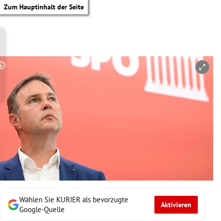
Zum Hauptinhalt der Seite
Copyright-Hinweis öffnen/schließen
Wählen Sie KURIER als bevorzugte
Aktivieren
tik Untermenü
Google-Quelle