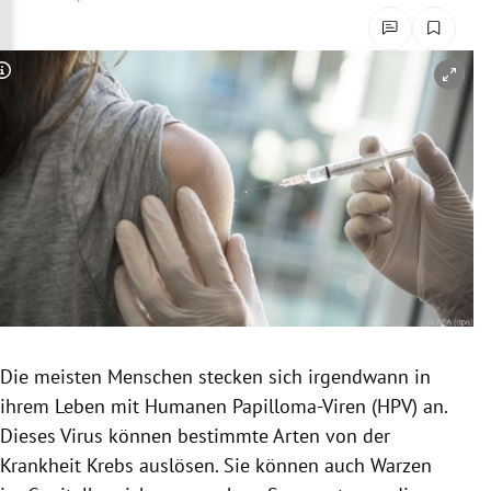
rreich Untermenü
rt Untermenü
Copyright-Hinweis öffnen/schließen
schaft Untermenü
s Untermenü
zeit Untermenü
undheit Untermenü
tur Untermenü
Die meisten Menschen stecken sich irgendwann in
nung Untermenü
ihrem Leben mit Humanen Papilloma-Viren (HPV) an.
Dieses Virus können bestimmte Arten von der
lität Untermenü
Krankheit Krebs auslösen. Sie können auch Warzen