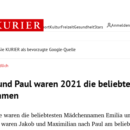
Anmelde
rreich
Politik
Wirtschaft
Sport
Kultur
Freizeit
Gesundheit
Stars
ie KURIER als bevorzugte Google-Quelle
dlich
und Paul waren 2021 die beliebt
amen
e waren die beliebtesten Mädchennamen Emilia un
 waren Jakob und Maximilian nach Paul am belieb