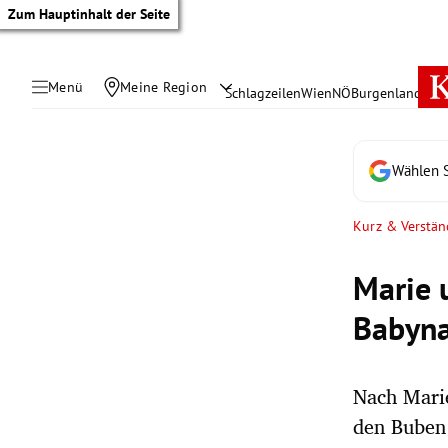
Zum Hauptinhalt der Seite
Menü
Meine Region
Schlagzeilen
Wien
NÖ
Burgenland
Öste
Wählen S
Kurz & Verstän
Marie 
Babyn
Nach Mari
tik Untermenü
den Buben
rreich Untermenü