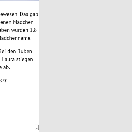
gewesen. Das gab
orenen Mädchen
Buben wurden 1,8
e Mädchenname.
Bei den Buben
 Laura stiegen
e ab.
sst.