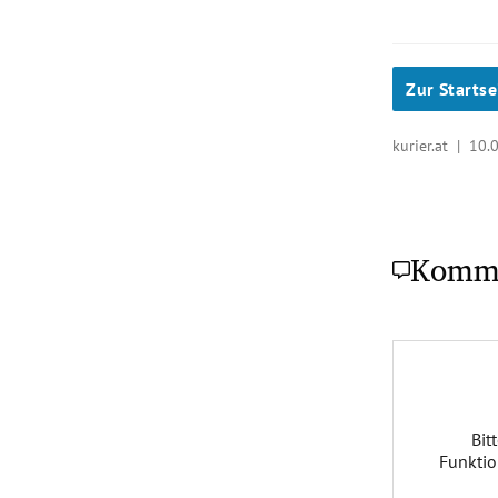
Zur Startse
kurier.at |
10.
Komm