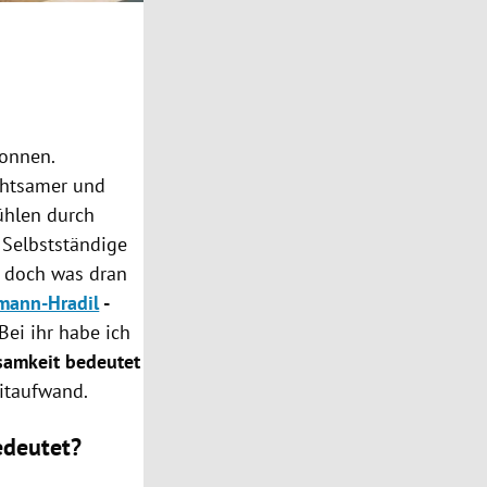
onnen.
chtsamer und
ühlen durch
 Selbstständige
 doch was dran
mann-Hradil
-
Bei ihr habe ich
samkeit bedeutet
eitaufwand.
edeutet?