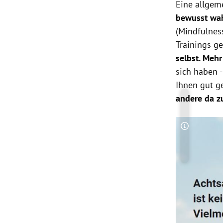
Eine allgeme
bewusst wa
(Mindfulnes
Trainings g
selbst. Meh
sich haben 
Ihnen gut g
andere da z
Copyright-