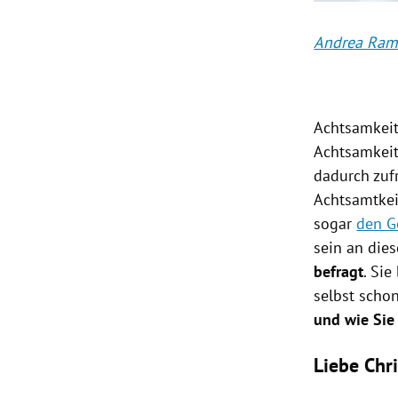
Andrea Ra
Achtsamkeit
Achtsamkeit
dadurch zuf
Achtsamtkei
sogar
den G
sein an die
befragt
. Sie
selbst schon
und wie Sie
Liebe Chr