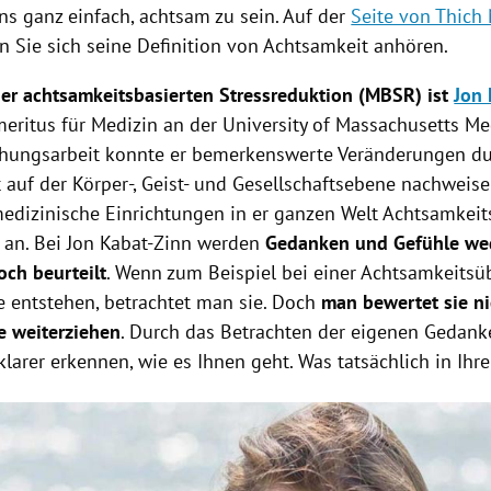
ns ganz einfach, achtsam zu sein. Auf der
Seite von Thich
 Sie sich seine Definition von Achtsamkeit anhören.
er achtsamkeitsbasierten Stressreduktion (MBSR) ist
Jon 
eritus für Medizin an der University of Massachusetts Me
chungsarbeit konnte er bemerkenswerte Veränderungen d
 auf der Körper-, Geist- und Gesellschaftsebene nachweise
medizinische Einrichtungen in er ganzen Welt Achtsamkeit
an. Bei Jon Kabat-Zinn werden
Gedanken und Gefühle wed
och beurteilt
. Wenn zum Beispiel bei einer Achtsamkeit
e entstehen, betrachtet man sie. Doch
man bewertet sie n
e weiterziehen
. Durch das Betrachten der eigenen Gedan
larer erkennen, wie es Ihnen geht. Was tatsächlich in Ihr
Hinweis öffnen/schließen