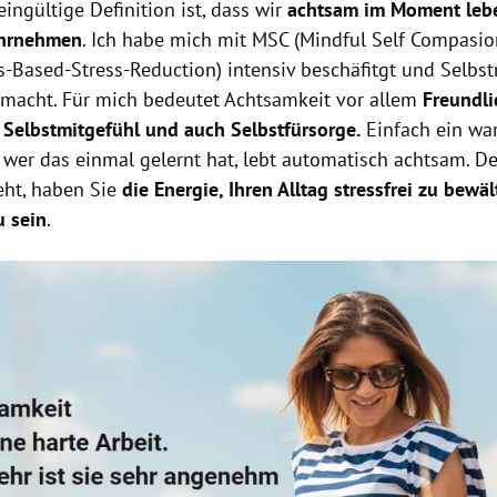
ingültige Definition ist, dass wir
achtsam im Moment leb
hrnehmen
. Ich habe mich mit MSC (Mindful Self Compasi
s-Based-Stress-Reduction) intensiv beschäfitgt und Selbst
emacht. Für mich bedeutet Achtsamkeit vor allem
Freundli
r Selbstmitgefühl und auch Selbstfürsorge.
Einfach ein wa
- wer das einmal gelernt hat, lebt automatisch achtsam. 
eht, haben Sie
die Energie, Ihren Alltag stressfrei zu bewä
u sein
.
Hinweis öffnen/schließen