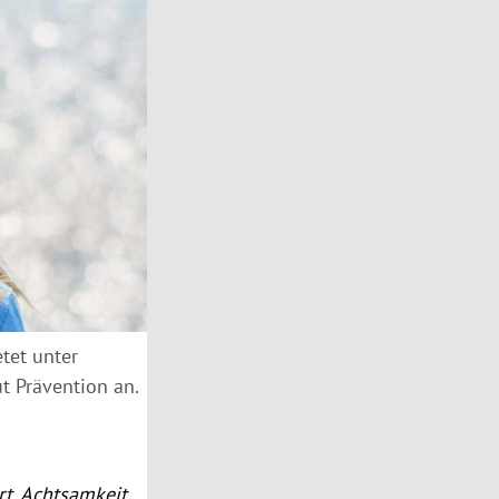
tet unter
t Prävention an.
rt, Achtsamkeit