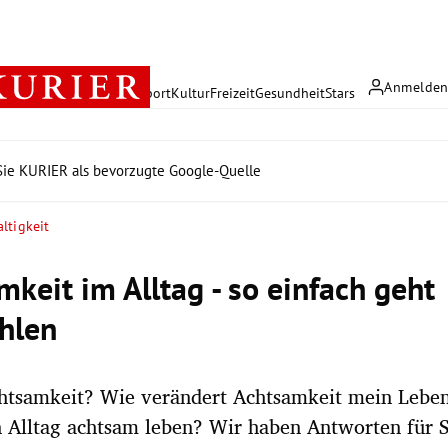
Anmelde
rreich
Politik
Wirtschaft
Sport
Kultur
Freizeit
Gesundheit
Stars
ie KURIER als bevorzugte Google-Quelle
ltigkeit
mkeit im Alltag - so einfach geht
hlen
chtsamkeit? Wie verändert Achtsamkeit mein Lebe
 Alltag achtsam leben? Wir haben Antworten für S