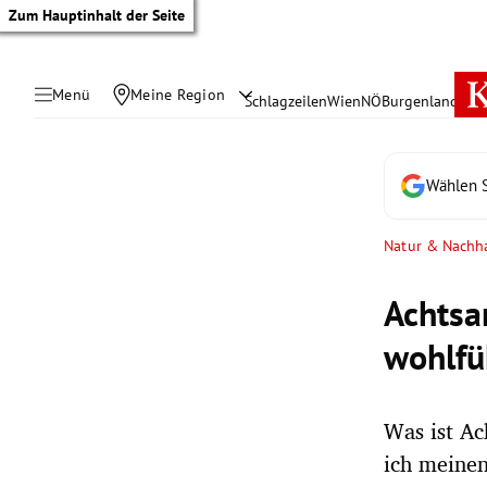
Zum Hauptinhalt der Seite
Menü
Meine Region
Schlagzeilen
Wien
NÖ
Burgenland
Öste
Wählen S
Natur & Nachha
Achtsa
wohlfü
Was ist A
tik Untermenü
ich meinen
rreich Untermenü