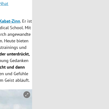
 Nhat
Kabat-Zinn
. Er ist
dical School. Mit
urch angewandte
n. Heute bieten
strainings und
er unterdrückt,
sübung Gedanken
icht und dann
ken und Gefühle
em Geist abläuft.