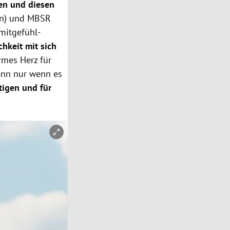
en und diesen
on) und MBSR
mitgefühl-
chkeit mit sich
rmes Herz für
Denn nur wenn es
ltigen und für