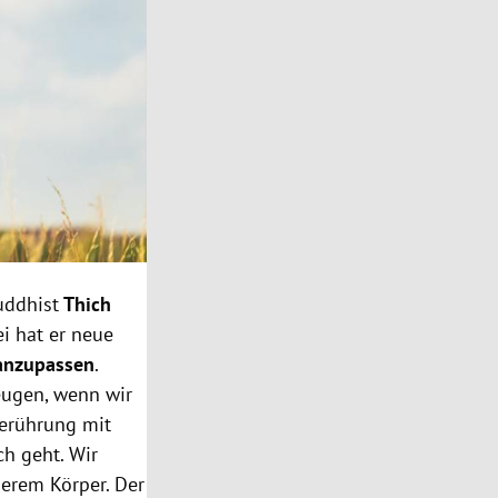
uddhist
Thich
ei hat er neue
 anzupassen
.
eugen, wenn wir
Berührung mit
h geht. Wir
rem Körper. Der