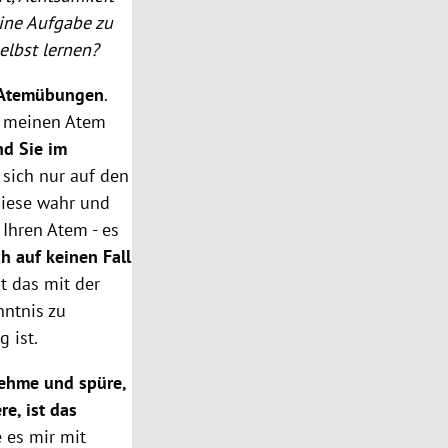
eine Aufgabe zu
elbst lernen?
 Atemübungen
.
uf meinen Atem
nd Sie im
 sich nur auf den
diese wahr und
 Ihren Atem - es
h auf keinen Fall
t das mit der
nntnis zu
 ist.
ehme und spüre,
e, ist das
 es mir mit