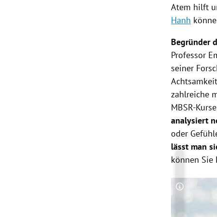
Atem hilft u
Hanh
können
Begründer d
Professor Em
seiner Fors
Achtsamkeit
zahlreiche 
MBSR-Kurse 
analysiert n
oder Gefühl
lässt man si
können Sie k
Copyright-