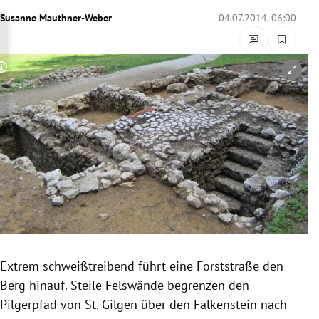
rreich Untermenü
Susanne Mauthner-Weber
04.07.2014, 06:00
rt Untermenü
Copyright-Hinweis öffnen/schließen
schaft Untermenü
s Untermenü
zeit Untermenü
undheit Untermenü
tur Untermenü
nung Untermenü
Extrem schweißtreibend führt eine
Forststraße
den
Berg hinauf. Steile Felswände begrenzen den
lität Untermenü
Pilgerpfad
von
St. Gilgen
über den
Falkenstein
nach