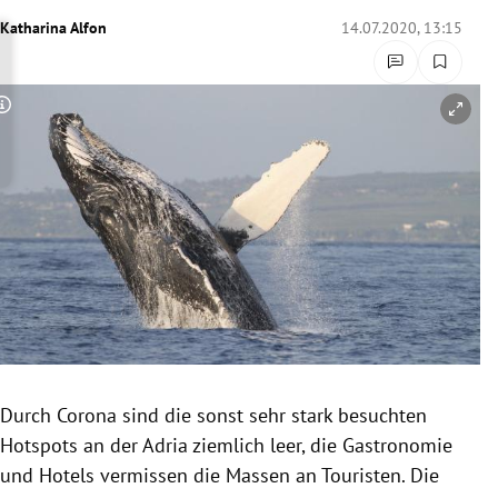
rreich Untermenü
Katharina Alfon
14.07.2020, 13:15
rt Untermenü
Copyright-Hinweis öffnen/schließen
schaft Untermenü
s Untermenü
zeit Untermenü
undheit Untermenü
tur Untermenü
nung Untermenü
Durch Corona sind die sonst sehr stark besuchten
Hotspots an der Adria ziemlich leer, die Gastronomie
lität Untermenü
und Hotels vermissen die Massen an Touristen. Die