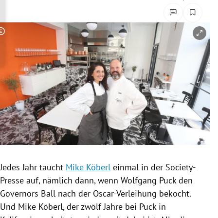
rreich Untermenü
rt Untermenü
Copyright-Hinweis öffnen/schließen
schaft Untermenü
s Untermenü
zeit Untermenü
undheit Untermenü
tur Untermenü
Jedes Jahr taucht
Mike Köberl
einmal in der Society-
nung Untermenü
Presse auf, nämlich dann, wenn
Wolfgang Puck
den
Governors Ball nach der
Oscar-Verleihung
bekocht.
lität Untermenü
Und
Mike Köberl
, der zwölf Jahre bei
Puck
in