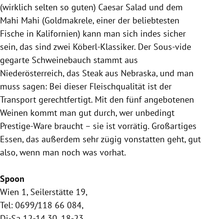
(wirklich selten so guten) Caesar Salad und dem
Mahi Mahi (Goldmakrele, einer der beliebtesten
Fische in
Kalifornien
) kann man sich indes sicher
sein, das sind zwei Köberl-Klassiker. Der Sous-vide
gegarte Schweinebauch stammt aus
Niederösterreich
, das Steak aus
Nebraska
, und man
muss sagen: Bei dieser Fleischqualität ist der
Transport
gerechtfertigt. Mit den fünf angebotenen
Weinen kommt man gut durch, wer unbedingt
Prestige-Ware braucht – sie ist vorrätig. Großartiges
Essen, das außerdem sehr zügig vonstatten geht, gut
also, wenn man noch was vorhat.
Spoon
Wien
1, Seilerstätte 19,
Tel: 0699/118 66 084,
Di-Sa 12-14.30, 18-23,