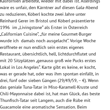
Kalifornien
arbeitete, wieder mit dabei ist. Allerdings
wäre es unfair, den Kärntner auf diesen Gala-Abend
zu reduzieren,
Köberl
kochte zwei Jahre unter
Reinhard Gerer
im Bristol und
Köberl
präsentierte
1996 im „
Livingstone
“ als Erster in Österreich
„Californian Cuisine“, „für meine Gourmet-Burger
wurde ich damals noch ausgelacht“. Vorige Woche
eröffnete er nun endlich sein erstes eigenes
Restaurant
, übersichtlich, hell, lichtdurchflutet und
mit 20 Sitzplätzen „genauso groß wie Pucks erstes
Lokal in
Los Angeles
“. Karte gibt es keine, er kocht,
was er gerade hat, oder was ihm spontan einfällt, in
drei, fünf oder sieben Gängen (29/49/59, – €). Wenn
das geniale Tuna-Tatar in Miso-Karamell-Kruste und
Chili-Mayonnaise dabei ist, hat man Glück, das beste
Thunfisch-Tatar seit Langem, auch die Rübe mit
Guacamole eine aromatische Sensation. Beim