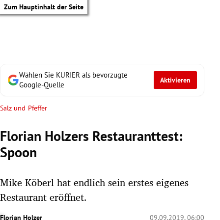
Zum Hauptinhalt der Seite
Wählen Sie KURIER als bevorzugte
Aktivieren
Google-Quelle
Salz und Pfeffer
Florian Holzers Restauranttest:
Spoon
Mike Köberl hat endlich sein erstes eigenes
Restaurant eröffnet.
tik Untermenü
Florian Holzer
09.09.2019, 06:00