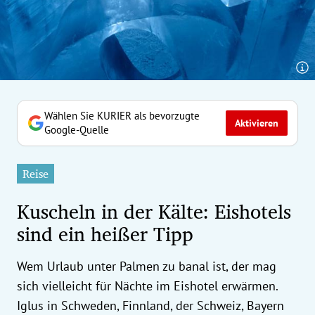
erreich Untermenü
rt Untermenü
tschaft Untermenü
rs Untermenü
Wählen Sie KURIER als bevorzugte
Aktivieren
Google-Quelle
izeit Untermenü
Reise
undheit Untermenü
Kuscheln in der Kälte: Eishotels
tur Untermenü
sind ein heißer Tipp
nung Untermenü
Wem Urlaub unter Palmen zu banal ist, der mag
ilität Untermenü
sich vielleicht für Nächte im Eishotel erwärmen.
Iglus in Schweden, Finnland, der Schweiz, Bayern