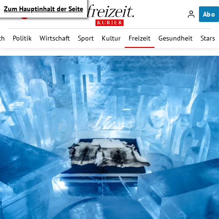
Zum Hauptinhalt der Seite
Abo
ch
Politik
Wirtschaft
Sport
Kultur
Freizeit
Gesundheit
Stars
itik Untermenü