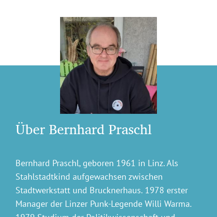
Über Bernhard Praschl
Bernhard Praschl, geboren 1961 in Linz. Als
Stahlstadtkind aufgewachsen zwischen
Stadtwerkstatt und Brucknerhaus. 1978 erster
Manager der Linzer Punk-Legende Willi Warma.